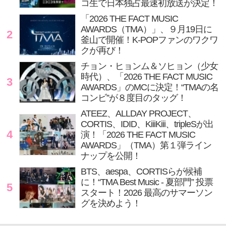
コ生で日本独占最速初放送が決定！
「2026 THE FACT MUSIC
AWARDS（TMA）」、９月19日に
2
釜山で開催！K-POPファンのワクワ
クが再び！
チョン・ヒョンム＆ソヒョン（少女
時代）、「2026 THE FACT MUSIC
3
AWARDS」のMCに決定！“TMAの名
コンビ”が８度目のタッグ！
ATEEZ、ALLDAY PROJECT、
CORTIS、IDID、KiiiKiii、tripleSが出
4
演！「2026 THE FACT MUSIC
AWARDS」（TMA）第１弾ライン
ナップを公開！
BTS、aespa、CORTISらが候補
に！“TMA Best Music - 夏部門” 投票
5
スタート！2026 最高のサマーソン
グを決めよう！