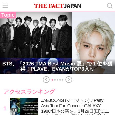
Topic
BTS、「2026 TMA Best Music 夏」で１位を獲
得！PLAVE、EVANがTOP3入り
アクセスランキング
JAEJOONG (ジェジュン) J-Party
Asia Tour Fan Concert "GALAXY
1
1986"日本公演を、3月29日(日)にニ