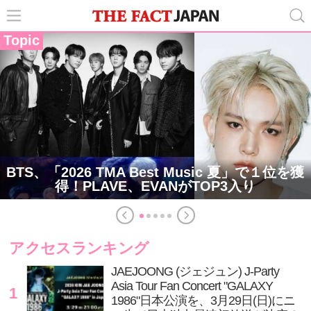
Topic
BTS、「2026 TMA Best Music 夏」で１位を獲
得！PLAVE、EVANがTOP3入り
アクセスランキング
JAEJOONG (ジェジュン) J-Party
Asia Tour Fan Concert "GALAXY
1
1986"日本公演を、3月29日(日)にニ