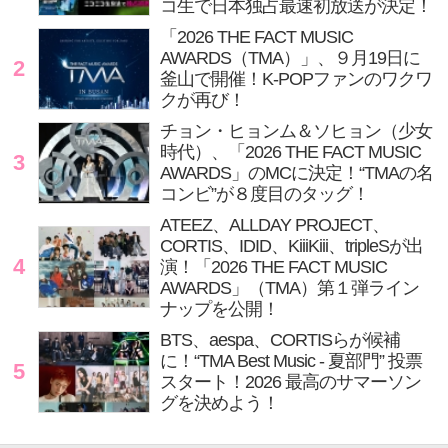
コ生で日本独占最速初放送が決定！
「2026 THE FACT MUSIC
AWARDS（TMA）」、９月19日に
2
釜山で開催！K-POPファンのワクワ
クが再び！
チョン・ヒョンム＆ソヒョン（少女
時代）、「2026 THE FACT MUSIC
3
AWARDS」のMCに決定！“TMAの名
コンビ”が８度目のタッグ！
ATEEZ、ALLDAY PROJECT、
CORTIS、IDID、KiiiKiii、tripleSが出
4
演！「2026 THE FACT MUSIC
AWARDS」（TMA）第１弾ライン
ナップを公開！
BTS、aespa、CORTISらが候補
に！“TMA Best Music - 夏部門” 投票
5
スタート！2026 最高のサマーソン
グを決めよう！