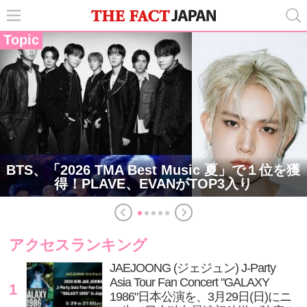
Topic
BTS、「2026 TMA Best Music 夏」で１位を獲
得！PLAVE、EVANがTOP3入り
アクセスランキング
JAEJOONG (ジェジュン) J-Party
Asia Tour Fan Concert "GALAXY
1
1986"日本公演を、3月29日(日)にニ