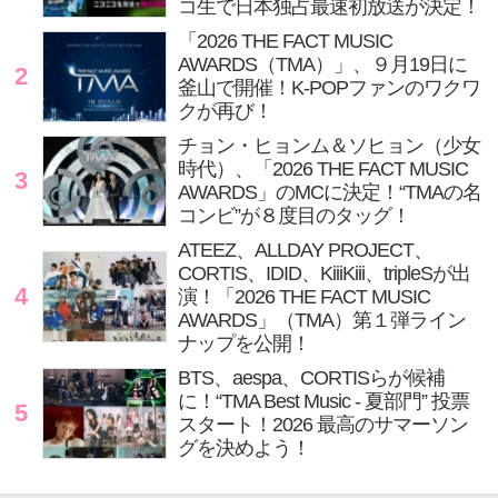
コ生で日本独占最速初放送が決定！
「2026 THE FACT MUSIC
AWARDS（TMA）」、９月19日に
2
釜山で開催！K-POPファンのワクワ
クが再び！
チョン・ヒョンム＆ソヒョン（少女
時代）、「2026 THE FACT MUSIC
3
AWARDS」のMCに決定！“TMAの名
コンビ”が８度目のタッグ！
ATEEZ、ALLDAY PROJECT、
CORTIS、IDID、KiiiKiii、tripleSが出
4
演！「2026 THE FACT MUSIC
AWARDS」（TMA）第１弾ライン
ナップを公開！
BTS、aespa、CORTISらが候補
に！“TMA Best Music - 夏部門” 投票
5
スタート！2026 最高のサマーソン
グを決めよう！