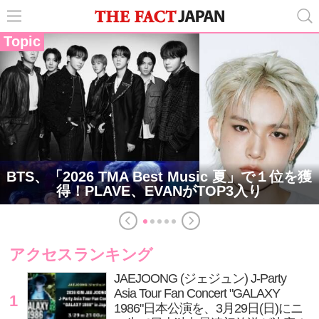
Topic
BTS、「2026 TMA Best Music 夏」で１位を獲
得！PLAVE、EVANがTOP3入り
アクセスランキング
JAEJOONG (ジェジュン) J-Party
Asia Tour Fan Concert "GALAXY
1
1986"日本公演を、3月29日(日)にニ