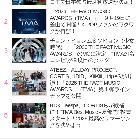
コ生で日本独占最速初放送が決定！
「2026 THE FACT MUSIC
AWARDS（TMA）」、９月19日に
2
釜山で開催！K-POPファンのワクワ
クが再び！
チョン・ヒョンム＆ソヒョン（少女
時代）、「2026 THE FACT MUSIC
3
AWARDS」のMCに決定！“TMAの名
コンビ”が８度目のタッグ！
ATEEZ、ALLDAY PROJECT、
CORTIS、IDID、KiiiKiii、tripleSが出
4
演！「2026 THE FACT MUSIC
AWARDS」（TMA）第１弾ライン
ナップを公開！
BTS、aespa、CORTISらが候補
に！“TMA Best Music - 夏部門” 投票
5
スタート！2026 最高のサマーソン
グを決めよう！