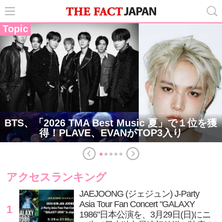
Topic
BTS、「2026 TMA Best Music 夏」で１位を獲
得！PLAVE、EVANがTOP3入り
アクセスランキング
JAEJOONG (ジェジュン) J-Party
Asia Tour Fan Concert "GALAXY
1
1986"日本公演を、3月29日(日)にニ