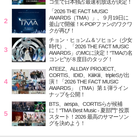
コ生で日本独占最速初放送が決定！
「2026 THE FACT MUSIC
AWARDS（TMA）」、９月19日に
2
釜山で開催！K-POPファンのワクワ
クが再び！
チョン・ヒョンム＆ソヒョン（少女
時代）、「2026 THE FACT MUSIC
3
AWARDS」のMCに決定！“TMAの名
コンビ”が８度目のタッグ！
ATEEZ、ALLDAY PROJECT、
CORTIS、IDID、KiiiKiii、tripleSが出
4
演！「2026 THE FACT MUSIC
AWARDS」（TMA）第１弾ライン
ナップを公開！
BTS、aespa、CORTISらが候補
に！“TMA Best Music - 夏部門” 投票
5
スタート！2026 最高のサマーソン
グを決めよう！