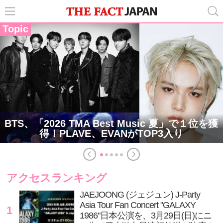
Topic
BTS、「2026 TMA Best Music 夏」で１位を獲
得！PLAVE、EVANがTOP3入り
アクセスランキング
JAEJOONG (ジェジュン) J-Party
Asia Tour Fan Concert "GALAXY
1
1986"日本公演を、3月29日(日)にニ