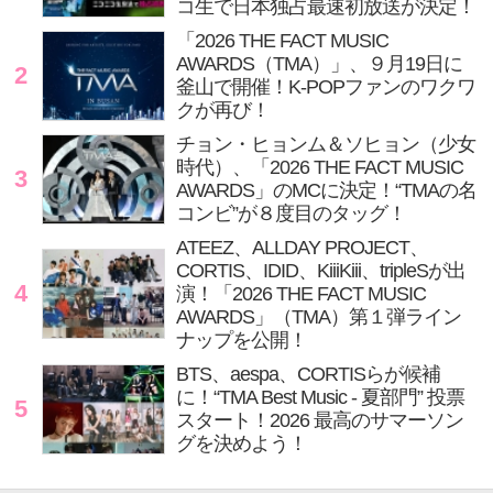
コ生で日本独占最速初放送が決定！
「2026 THE FACT MUSIC
AWARDS（TMA）」、９月19日に
2
釜山で開催！K-POPファンのワクワ
クが再び！
チョン・ヒョンム＆ソヒョン（少女
時代）、「2026 THE FACT MUSIC
3
AWARDS」のMCに決定！“TMAの名
コンビ”が８度目のタッグ！
ATEEZ、ALLDAY PROJECT、
CORTIS、IDID、KiiiKiii、tripleSが出
4
演！「2026 THE FACT MUSIC
AWARDS」（TMA）第１弾ライン
ナップを公開！
BTS、aespa、CORTISらが候補
に！“TMA Best Music - 夏部門” 投票
5
スタート！2026 最高のサマーソン
グを決めよう！