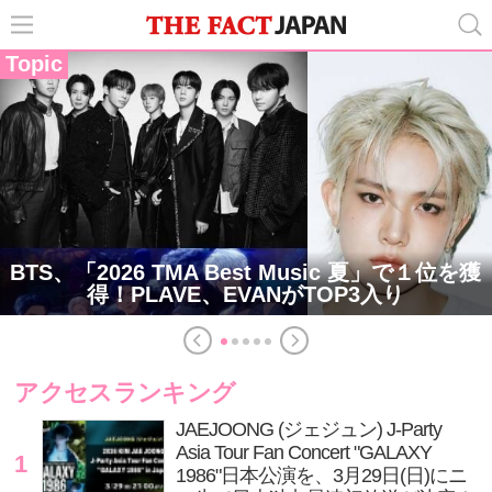
Topic
BTS、「2026 TMA Best Music 夏」で１位を獲
得！PLAVE、EVANがTOP3入り
アクセスランキング
JAEJOONG (ジェジュン) J-Party
Asia Tour Fan Concert "GALAXY
1
1986"日本公演を、3月29日(日)にニ