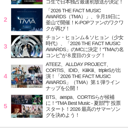
コ生で日本独占最速初放送が決定！
「2026 THE FACT MUSIC
AWARDS（TMA）」、９月19日に
2
釜山で開催！K-POPファンのワクワ
クが再び！
チョン・ヒョンム＆ソヒョン（少女
時代）、「2026 THE FACT MUSIC
3
AWARDS」のMCに決定！“TMAの名
コンビ”が８度目のタッグ！
ATEEZ、ALLDAY PROJECT、
CORTIS、IDID、KiiiKiii、tripleSが出
4
演！「2026 THE FACT MUSIC
AWARDS」（TMA）第１弾ライン
ナップを公開！
BTS、aespa、CORTISらが候補
に！“TMA Best Music - 夏部門” 投票
5
スタート！2026 最高のサマーソン
グを決めよう！