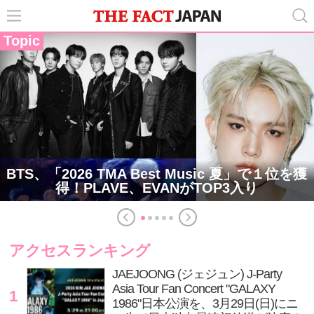
Topic
BTS、「2026 TMA Best Music 夏」で１位を獲
得！PLAVE、EVANがTOP3入り
アクセスランキング
JAEJOONG (ジェジュン) J-Party
Asia Tour Fan Concert "GALAXY
1
1986"日本公演を、3月29日(日)にニ