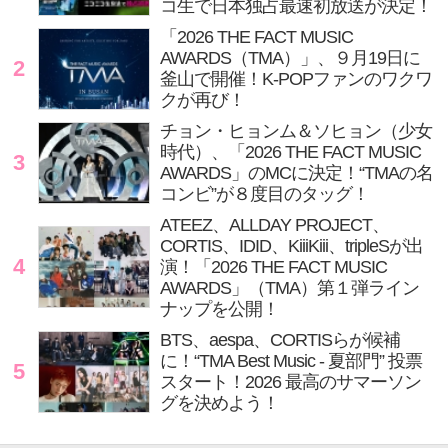
コ生で日本独占最速初放送が決定！
「2026 THE FACT MUSIC
AWARDS（TMA）」、９月19日に
2
釜山で開催！K-POPファンのワクワ
クが再び！
チョン・ヒョンム＆ソヒョン（少女
時代）、「2026 THE FACT MUSIC
3
AWARDS」のMCに決定！“TMAの名
コンビ”が８度目のタッグ！
ATEEZ、ALLDAY PROJECT、
CORTIS、IDID、KiiiKiii、tripleSが出
4
演！「2026 THE FACT MUSIC
AWARDS」（TMA）第１弾ライン
ナップを公開！
BTS、aespa、CORTISらが候補
に！“TMA Best Music - 夏部門” 投票
5
スタート！2026 最高のサマーソン
グを決めよう！