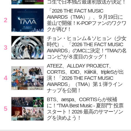
コ生で日本独占最速初放送が決定！
「2026 THE FACT MUSIC
AWARDS（TMA）」、９月19日に
2
釜山で開催！K-POPファンのワクワ
クが再び！
チョン・ヒョンム＆ソヒョン（少女
時代）、「2026 THE FACT MUSIC
3
AWARDS」のMCに決定！“TMAの名
コンビ”が８度目のタッグ！
ATEEZ、ALLDAY PROJECT、
CORTIS、IDID、KiiiKiii、tripleSが出
4
演！「2026 THE FACT MUSIC
AWARDS」（TMA）第１弾ライン
ナップを公開！
BTS、aespa、CORTISらが候補
に！“TMA Best Music - 夏部門” 投票
5
スタート！2026 最高のサマーソン
グを決めよう！