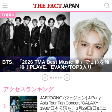
Topic
BTS、「2026 TMA Best Music 夏」で１位を獲
得！PLAVE、EVANがTOP3入り
アクセスランキング
JAEJOONG (ジェジュン) J-Party
Asia Tour Fan Concert "GALAXY
1
1986"日本公演を、3月29日(日)にニ