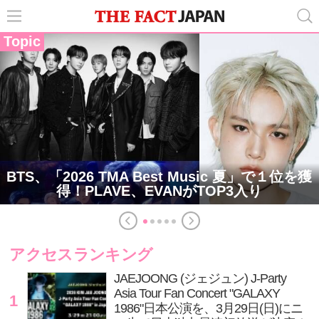
Topic
BTS、「2026 TMA Best Music 夏」で１位を獲
得！PLAVE、EVANがTOP3入り
アクセスランキング
JAEJOONG (ジェジュン) J-Party
Asia Tour Fan Concert "GALAXY
1
1986"日本公演を、3月29日(日)にニ