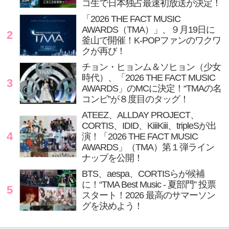
コ生で日本独占最速初放送が決定！
「2026 THE FACT MUSIC
AWARDS（TMA）」、９月19日に
2
釜山で開催！K-POPファンのワクワ
クが再び！
チョン・ヒョンム＆ソヒョン（少女
時代）、「2026 THE FACT MUSIC
3
AWARDS」のMCに決定！“TMAの名
コンビ”が８度目のタッグ！
ATEEZ、ALLDAY PROJECT、
CORTIS、IDID、KiiiKiii、tripleSが出
4
演！「2026 THE FACT MUSIC
AWARDS」（TMA）第１弾ライン
ナップを公開！
BTS、aespa、CORTISらが候補
に！“TMA Best Music - 夏部門” 投票
5
スタート！2026 最高のサマーソン
グを決めよう！