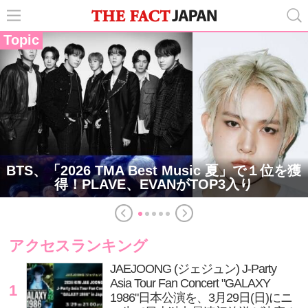
Topic
BTS、「2026 TMA Best Music 夏」で１位を獲
得！PLAVE、EVANがTOP3入り
アクセスランキング
JAEJOONG (ジェジュン) J-Party
Asia Tour Fan Concert "GALAXY
1
1986"日本公演を、3月29日(日)にニ