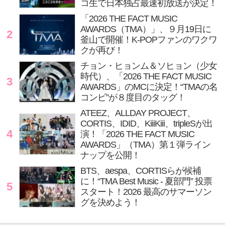
コ生で日本独占最速初放送が決定！
「2026 THE FACT MUSIC
AWARDS（TMA）」、９月19日に
2
釜山で開催！K-POPファンのワクワ
クが再び！
チョン・ヒョンム＆ソヒョン（少女
時代）、「2026 THE FACT MUSIC
3
AWARDS」のMCに決定！“TMAの名
コンビ”が８度目のタッグ！
ATEEZ、ALLDAY PROJECT、
CORTIS、IDID、KiiiKiii、tripleSが出
4
演！「2026 THE FACT MUSIC
AWARDS」（TMA）第１弾ライン
ナップを公開！
BTS、aespa、CORTISらが候補
に！“TMA Best Music - 夏部門” 投票
5
スタート！2026 最高のサマーソン
グを決めよう！