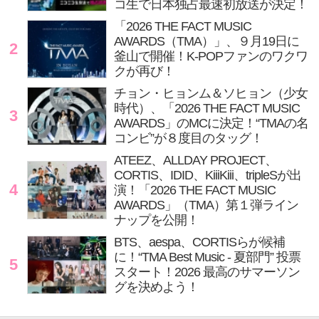
コ生で日本独占最速初放送が決定！
「2026 THE FACT MUSIC
AWARDS（TMA）」、９月19日に
2
釜山で開催！K-POPファンのワクワ
クが再び！
チョン・ヒョンム＆ソヒョン（少女
時代）、「2026 THE FACT MUSIC
3
AWARDS」のMCに決定！“TMAの名
コンビ”が８度目のタッグ！
ATEEZ、ALLDAY PROJECT、
CORTIS、IDID、KiiiKiii、tripleSが出
4
演！「2026 THE FACT MUSIC
AWARDS」（TMA）第１弾ライン
ナップを公開！
BTS、aespa、CORTISらが候補
に！“TMA Best Music - 夏部門” 投票
5
スタート！2026 最高のサマーソン
グを決めよう！