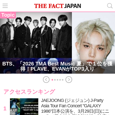
Topic
BTS、「2026 TMA Best Music 夏」で１位を獲
得！PLAVE、EVANがTOP3入り
アクセスランキング
JAEJOONG (ジェジュン) J-Party
Asia Tour Fan Concert "GALAXY
1
1986"日本公演を、3月29日(日)にニ