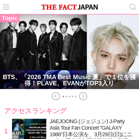
Topic
BTS、「2026 TMA Best Music 夏」で１位を獲
得！PLAVE、EVANがTOP3入り
アクセスランキング
JAEJOONG (ジェジュン) J-Party
Asia Tour Fan Concert "GALAXY
1
1986"日本公演を、3月29日(日)にニ