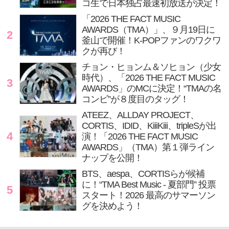
コ生で日本独占最速初放送が決定！
「2026 THE FACT MUSIC
AWARDS（TMA）」、９月19日に
2
釜山で開催！K-POPファンのワクワ
クが再び！
チョン・ヒョンム＆ソヒョン（少女
時代）、「2026 THE FACT MUSIC
3
AWARDS」のMCに決定！“TMAの名
コンビ”が８度目のタッグ！
ATEEZ、ALLDAY PROJECT、
CORTIS、IDID、KiiiKiii、tripleSが出
4
演！「2026 THE FACT MUSIC
AWARDS」（TMA）第１弾ライン
ナップを公開！
BTS、aespa、CORTISらが候補
に！“TMA Best Music - 夏部門” 投票
5
スタート！2026 最高のサマーソン
グを決めよう！