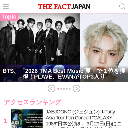
Topic
BTS、「2026 TMA Best Music 夏」で１位を獲
得！PLAVE、EVANがTOP3入り
アクセスランキング
JAEJOONG (ジェジュン) J-Party
Asia Tour Fan Concert "GALAXY
1
1986"日本公演を、3月29日(日)にニ