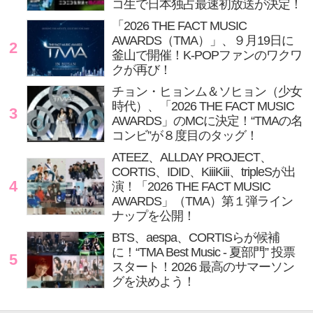
コ生で日本独占最速初放送が決定！
「2026 THE FACT MUSIC
AWARDS（TMA）」、９月19日に
2
釜山で開催！K-POPファンのワクワ
クが再び！
チョン・ヒョンム＆ソヒョン（少女
時代）、「2026 THE FACT MUSIC
3
AWARDS」のMCに決定！“TMAの名
コンビ”が８度目のタッグ！
ATEEZ、ALLDAY PROJECT、
CORTIS、IDID、KiiiKiii、tripleSが出
4
演！「2026 THE FACT MUSIC
AWARDS」（TMA）第１弾ライン
ナップを公開！
BTS、aespa、CORTISらが候補
に！“TMA Best Music - 夏部門” 投票
5
スタート！2026 最高のサマーソン
グを決めよう！