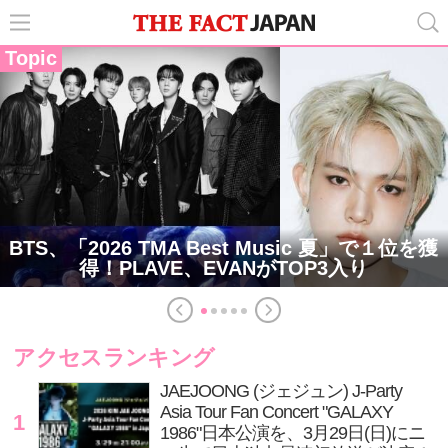
Topic
BTS、「2026 TMA Best Music 夏」で１位を獲
得！PLAVE、EVANがTOP3入り
アクセスランキング
JAEJOONG (ジェジュン) J-Party
Asia Tour Fan Concert "GALAXY
1
1986"日本公演を、3月29日(日)にニ