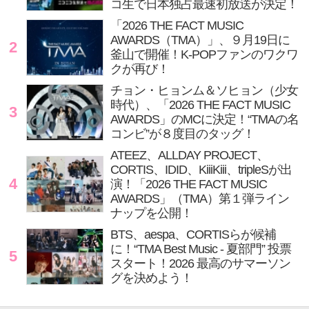
コ生で日本独占最速初放送が決定！
「2026 THE FACT MUSIC
AWARDS（TMA）」、９月19日に
2
釜山で開催！K-POPファンのワクワ
クが再び！
チョン・ヒョンム＆ソヒョン（少女
時代）、「2026 THE FACT MUSIC
3
AWARDS」のMCに決定！“TMAの名
コンビ”が８度目のタッグ！
ATEEZ、ALLDAY PROJECT、
CORTIS、IDID、KiiiKiii、tripleSが出
4
演！「2026 THE FACT MUSIC
AWARDS」（TMA）第１弾ライン
ナップを公開！
BTS、aespa、CORTISらが候補
に！“TMA Best Music - 夏部門” 投票
5
スタート！2026 最高のサマーソン
グを決めよう！