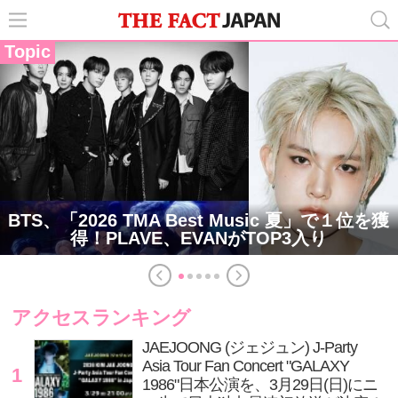
Topic
BTS、「2026 TMA Best Music 夏」で１位を獲
得！PLAVE、EVANがTOP3入り
アクセスランキング
JAEJOONG (ジェジュン) J-Party
Asia Tour Fan Concert "GALAXY
1
1986"日本公演を、3月29日(日)にニ