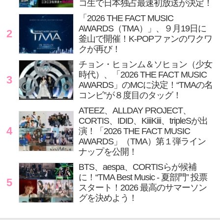
コ生で日本独占最速初放送が決定！
「2026 THE FACT MUSIC
AWARDS（TMA）」、９月19日に
2
釜山で開催！K-POPファンのワクワ
クが再び！
チョン・ヒョンム＆ソヒョン（少女
時代）、「2026 THE FACT MUSIC
3
AWARDS」のMCに決定！“TMAの名
コンビ”が８度目のタッグ！
ATEEZ、ALLDAY PROJECT、
CORTIS、IDID、KiiiKiii、tripleSが出
4
演！「2026 THE FACT MUSIC
AWARDS」（TMA）第１弾ライン
ナップを公開！
BTS、aespa、CORTISらが候補
に！“TMA Best Music - 夏部門” 投票
5
スタート！2026 最高のサマーソン
グを決めよう！