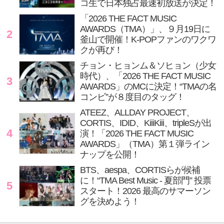
コ生で日本独占最速初放送が決定！
「2026 THE FACT MUSIC
AWARDS（TMA）」、９月19日に
2
釜山で開催！K-POPファンのワクワ
クが再び！
チョン・ヒョンム＆ソヒョン（少女
時代）、「2026 THE FACT MUSIC
3
AWARDS」のMCに決定！“TMAの名
コンビ”が８度目のタッグ！
ATEEZ、ALLDAY PROJECT、
CORTIS、IDID、KiiiKiii、tripleSが出
4
演！「2026 THE FACT MUSIC
AWARDS」（TMA）第１弾ライン
ナップを公開！
BTS、aespa、CORTISらが候補
に！“TMA Best Music - 夏部門” 投票
5
スタート！2026 最高のサマーソン
グを決めよう！