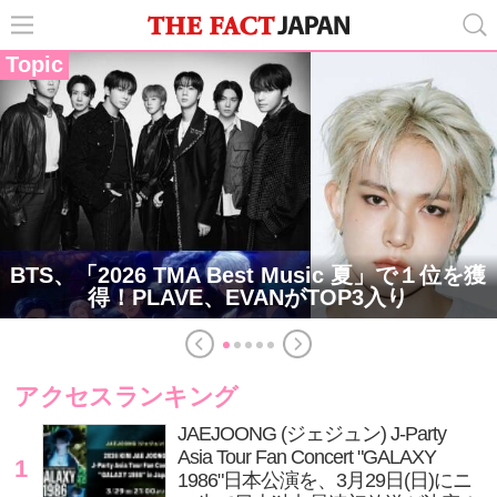
Topic
BTS、「2026 TMA Best Music 夏」で１位を獲
得！PLAVE、EVANがTOP3入り
アクセスランキング
JAEJOONG (ジェジュン) J-Party
Asia Tour Fan Concert "GALAXY
1
1986"日本公演を、3月29日(日)にニ