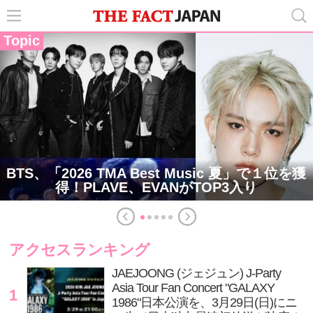
Topic
BTS、「2026 TMA Best Music 夏」で１位を獲
得！PLAVE、EVANがTOP3入り
アクセスランキング
JAEJOONG (ジェジュン) J-Party
Asia Tour Fan Concert "GALAXY
1
1986"日本公演を、3月29日(日)にニ