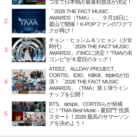
コ生で日本独占最速初放送が決定！
「2026 THE FACT MUSIC
AWARDS（TMA）」、９月19日に
2
釜山で開催！K-POPファンのワクワ
クが再び！
チョン・ヒョンム＆ソヒョン（少女
時代）、「2026 THE FACT MUSIC
3
AWARDS」のMCに決定！“TMAの名
コンビ”が８度目のタッグ！
ATEEZ、ALLDAY PROJECT、
CORTIS、IDID、KiiiKiii、tripleSが出
4
演！「2026 THE FACT MUSIC
AWARDS」（TMA）第１弾ライン
ナップを公開！
BTS、aespa、CORTISらが候補
に！“TMA Best Music - 夏部門” 投票
5
スタート！2026 最高のサマーソン
グを決めよう！