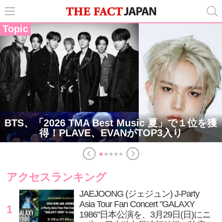
Topic
BTS、「2026 TMA Best Music 夏」で１位を獲
得！PLAVE、EVANがTOP3入り
アクセスランキング
JAEJOONG (ジェジュン) J-Party
Asia Tour Fan Concert "GALAXY
1
1986"日本公演を、3月29日(日)にニ