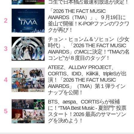
コ生で日本独占最速初放送が決定！
「2026 THE FACT MUSIC
AWARDS（TMA）」、９月19日に
2
釜山で開催！K-POPファンのワクワ
クが再び！
チョン・ヒョンム＆ソヒョン（少女
時代）、「2026 THE FACT MUSIC
3
AWARDS」のMCに決定！“TMAの名
コンビ”が８度目のタッグ！
ATEEZ、ALLDAY PROJECT、
CORTIS、IDID、KiiiKiii、tripleSが出
4
演！「2026 THE FACT MUSIC
AWARDS」（TMA）第１弾ライン
ナップを公開！
BTS、aespa、CORTISらが候補
に！“TMA Best Music - 夏部門” 投票
5
スタート！2026 最高のサマーソン
グを決めよう！