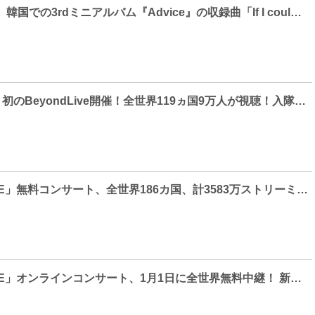
テミン(SHINee)、韓国での3rdミニアルバム『Advice』の収録曲「If I could tell you」のフィーチャリングに少女時代テヨンの参加が決定！
SHINee テミン、初のBeyondLive開催！全世界119ヵ国9万人が視聴！入隊前、最後の単独ソロコンサートで新曲「Advice」を初披露！
「SMTOWN LIVE」無料コンサート、全世界186カ国、計3583万ストリーミング！ 韓国のオンラインコンサート史上最大視聴記録！
「SMTOWN LIVE」オンラインコンサート、1月1日に全世界無料中継！ 新年を迎え世界中の人々へ応援と希望を伝える！SMアーティストの多彩なステージを予告！