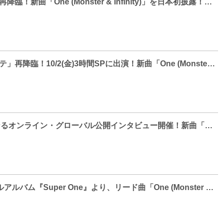
SuperM、Mステ再降臨！新曲「One (Monster & Infinity)」を日本初披露！圧巻のパフォーマンスで日本全国に衝撃が走る！
SuperMが「Mステ」再降臨！10/2(金)3時間SPに出演！新曲「One (Monster & Infinity)」を日本初披露！LINE MUSIC＆Twitterキャンペーンもスタート！！
SuperM、初となるオンライン・グローバル公開インタビュー開催！新曲「One (Monster & Infinity)」のMV公開＆MARVELとのコラボグッズ発売も決定！
SuperM、1stフルアルバム『Super One』より、リード曲「One (Monster & Infinity)」の先行配信がスタート