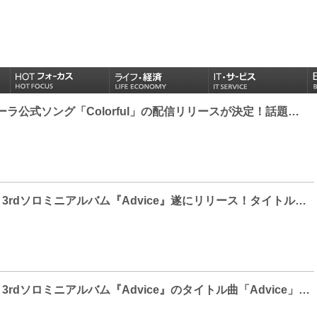
チーム コカ・コーラ公式ソング「Colorful」の配信リリースが決定！話題のTVCMソングに世界中から豪華14組のアーティストがコラボレーション！
SHINee テミン、3rdソロミニアルバム『Advice』遂にリリース！タイトル曲「Advice」のMVも公開！リリースを記念してLINE MUSIC再生キャンペーンもスタート！
SHINee テミン、3rdソロミニアルバム『Advice』のタイトル曲「Advice」のMVティーザー映像が今夜12時に公開!