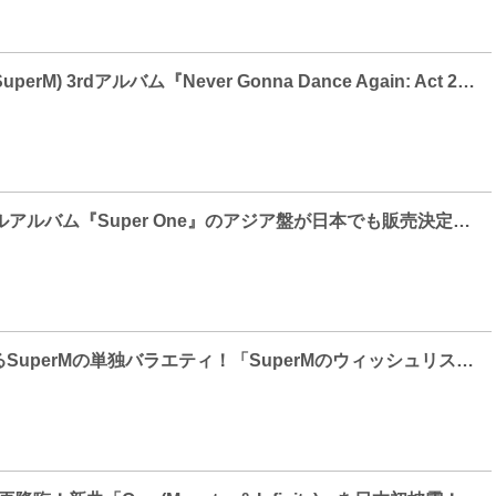
テミン(SHINee/SuperM) 3rdアルバム『Never Gonna Dance Again: Act 2』の配信スタート！タイトル曲「IDEA」のLINE MUSIC再生キャンペーンもスタート！
SuperM、1stフルアルバム『Super One』のアジア盤が日本でも販売決定！メンバービジュアルを使用した日本独自特典も発表！
全世界が注目するSuperMの単独バラエティ！「SuperMのウィッシュリスト」12月24日 日本初放送決定！