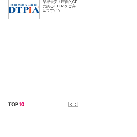
業界最安！圧倒的CP
に誇るDTPiAをご存
知ですか？