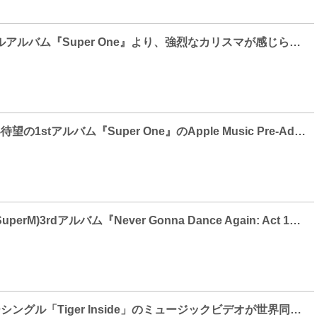
SuperM、1stフルアルバム『Super One』より、強烈なカリスマが感じられる7人のメンバーの新たなビジュアルが公開！
SuperM、全世界待望の1stアルバム『Super One』のApple Music Pre-Add、Spotify Pre-Saveキャンペーンスタート！
テミン(SHINee/SuperM)3rdアルバム『Never Gonna Dance Again: Act 1』の配信スタート！タイトル曲「Criminal」対象のLINE MUSIC再生キャンペーンもスタート！
SuperM、ニューシングル「Tiger Inside」のミュージックビデオが世界同時公開！内面の野獣性を呼び覚ます史上最高のパフォーマンスに期待膨らむ！