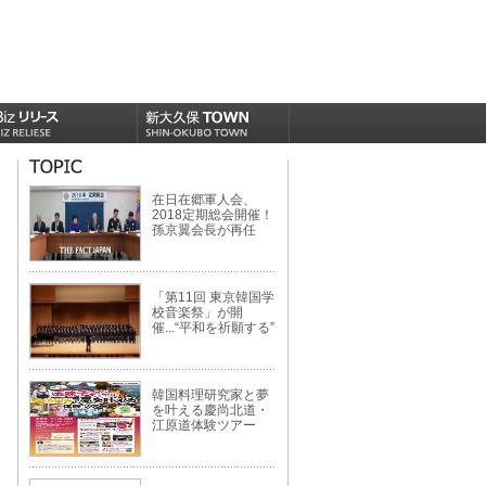
在日在郷軍人会、
2018定期総会開催！
孫京翼会長が再任
「第11回 東京韓国学
校音楽祭」が開
催...“平和を祈願する”
韓国料理研究家と夢
を叶える慶尚北道・
江原道体験ツアー