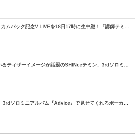
SHINee テミン、カムバック記念V LIVEを18日17時に生中継！「講師テミン」のニューアルバム『Advice』特別授業を予告！
連日公開されているティザーイメージが話題のSHINeeテミン、3rdソロミニアルバム『Advice』収録曲「SAD KIDS」で感性豊かな叙事を届ける!
テミン(SHINee) 3rdソロミニアルバム『Advice』で見せてくれるボーカルの魅力！清涼な「Light」とセクシーな「Strings」で期待感UP！