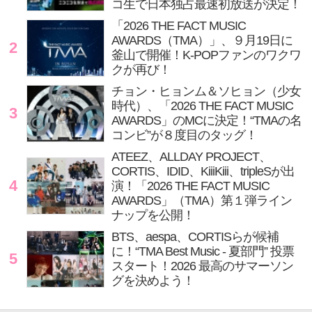
コ生で日本独占最速初放送が決定！
「2026 THE FACT MUSIC
AWARDS（TMA）」、９月19日に
2
釜山で開催！K-POPファンのワクワ
クが再び！
チョン・ヒョンム＆ソヒョン（少女
時代）、「2026 THE FACT MUSIC
3
AWARDS」のMCに決定！“TMAの名
コンビ”が８度目のタッグ！
ATEEZ、ALLDAY PROJECT、
CORTIS、IDID、KiiiKiii、tripleSが出
4
演！「2026 THE FACT MUSIC
AWARDS」（TMA）第１弾ライン
ナップを公開！
BTS、aespa、CORTISらが候補
に！“TMA Best Music - 夏部門” 投票
5
スタート！2026 最高のサマーソン
グを決めよう！