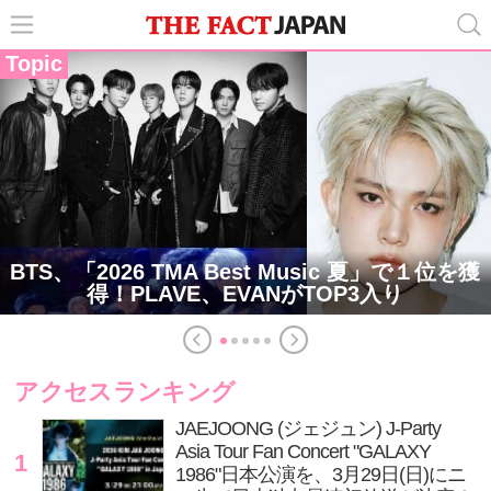
Topic
BTS、「2026 TMA Best Music 夏」で１位を獲
得！PLAVE、EVANがTOP3入り
アクセスランキング
JAEJOONG (ジェジュン) J-Party
Asia Tour Fan Concert "GALAXY
1
1986"日本公演を、3月29日(日)にニ