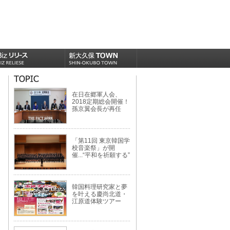
在日在郷軍人会、
2018定期総会開催！
孫京翼会長が再任
「第11回 東京韓国学
校音楽祭」が開
催...“平和を祈願する”
韓国料理研究家と夢
を叶える慶尚北道・
江原道体験ツアー