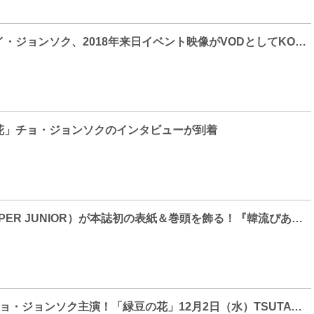
人気実力派俳優イ・ジョンソク、2018年来日イベント映像がVODとしてKOALIVEで独占配信！
花」チョ・ジョンソクのインタビューが到着
キュヒョン（SUPER JUNIOR）が本誌初の表紙＆巻頭を飾る！『韓流ぴあ』２月号、1月21日（木）発売！
ユン・シユン×チョ・ジョンソク主演！「緑豆の花」12月2日（水）TSUTAYA先行でDVDレンタル開始！