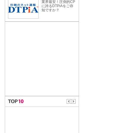
業界最安！圧倒的CP
に誇るDTPiAをご存
知ですか？