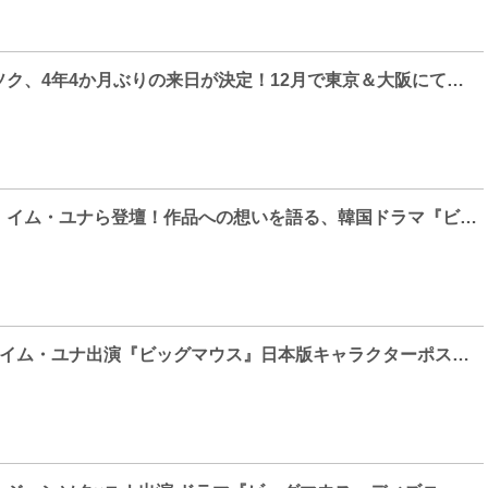
俳優イ・ジョンソク、4年4か月ぶりの来日が決定！12月で東京＆大阪にてファンミーティング開催！
イ・ジョンソク、イム・ユナら登壇！作品への想いを語る、韓国ドラマ『ビッグマウス』制作発表会見のレポート到着！（ディズニープラス スターで独占配信中）
イ・ジョンソク×イム・ユナ出演『ビッグマウス』日本版キャラクターポスター3種＆新予告編 解禁！