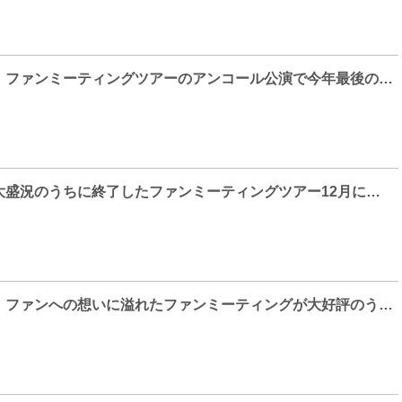
イ・ジョンソク、ファンミーティングツアーのアンコール公演で今年最後の思い出づくり！
イ・ジョンソク大盛況のうちに終了したファンミーティングツアー12月に横浜でのアンコール公演が急遽決定！本人からの動画メッセージも到着！
イ・ジョンソク、ファンへの想いに溢れたファンミーティングが大好評のうちに終了！