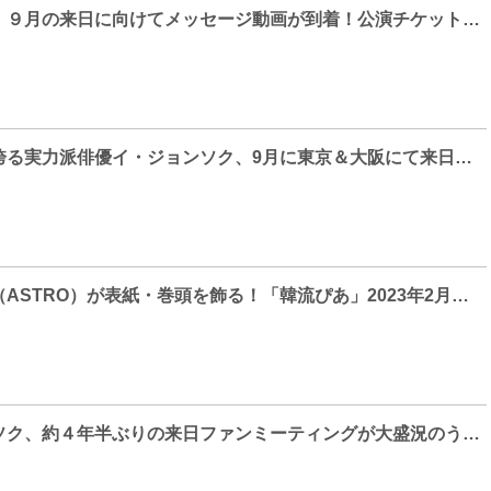
イ・ジョンソク、９月の来日に向けてメッセージ動画が到着！公演チケットのローソン先行も開始！
圧巻の演技力を誇る実力派俳優イ・ジョンソク、9月に東京＆大阪にて来日ファンミーティング開催！
ムンビン＆サナ（ASTRO）が表紙・巻頭を飾る！「韓流ぴあ」2023年2月号、1月20日（金）発売！
俳優イ・ジョンソク、約４年半ぶりの来日ファンミーティングが大盛況のうちに終了！豪華ゲストも登場！