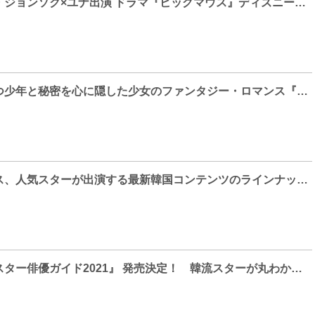
除隊後初作品イ・ジョンソク×ユナ出演 ドラマ『ビッグマウス』ディズニープラスにて7/29独占配信決定！日本版ポスター＆予告編解禁
特殊な能力を持つ少年と秘密を心に隠した少女のファンタジー・ロマンス『彼はサイコメトラー -He is Psychometric-』、韓国時代劇ドラマ『緑豆の花』のWEB先行無料配信が「GYAO!」で決定！
ディズニープラス、人気スターが出演する最新韓国コンテンツのラインナップを発表！魅力的で質の高いストーリーが続々登場しツラインナップがさらに拡大
『韓国ドラマ＆スター俳優ガイド2021』 発売決定！ 韓流スターが丸わかり！ 誌面カットを大公開！