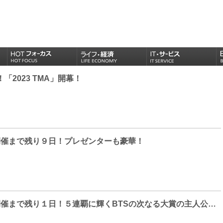
！「2023 TMA」開幕！
A」開催まで残り９日！プレゼンターも豪華！
「2023 TMA」開催まで残り１日！５連覇に輝くBTSの次なる大賞の主人公は果たして！？超豪華アーティストたちがTMAに集結！