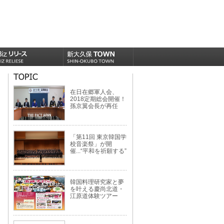
在日在郷軍人会、
2018定期総会開催！
孫京翼会長が再任
「第11回 東京韓国学
校音楽祭」が開
催...“平和を祈願する”
韓国料理研究家と夢
を叶える慶尚北道・
江原道体験ツアー