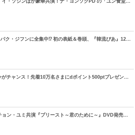
パク・ソジュン、イ・ソジンほか豪華共演！ナ・ヨンソクPD の「ユン食堂」がグレードアップ！「ユン ステイ 」3月29日 日本初放送 決定！
Wanna One出身 パク・ジフンに全集中⁉ 初の表紙＆巻頭、『韓流ぴあ』12月号発売中
dTVに入るなら今がチャンス！先着10万名さまにdポイント500ptプレゼントキャンペーンが本日から実施！！
ヨン・ウジン＆チョン・ユミ共演『プリースト～君のために～』DVD発売決定！