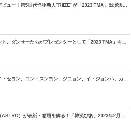
ミリオンセラーデビュー！第5世代怪物新人“RIIZE”が「2023 TMA」出演決定‼
人気芸人、タレント、ダンサーたちがプレゼンターとして「2023 TMA」を盛り上げる！
ウ・ドファン、イ・セヨン、コン・スンヨン、ジニョン、イ・ジョンハ、カン・フンら「2023 TMA」プレゼンターに！
ムンビン＆サナ（ASTRO）が表紙・巻頭を飾る！「韓流ぴあ」2023年2月号、1月20日（金）発売！