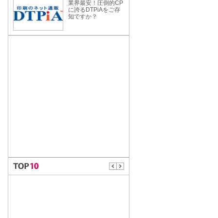
業界最安！圧倒的CP
に誇るDTPiAをご存
知ですか？