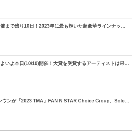
「2023 TMA」開催まで残り10日！2023年に最も輝いた超豪華ラインナップのアーティストたちが総出動！
「2023 TMA」いよいよ本日(10/10)開催！大賞を受賞するアーティストは果たして！？
BTS、イム・ヨンウンが「2023 TMA」FAN N STAR Choice Group、Solo部門受賞へ！