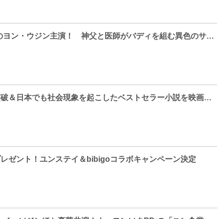
『七日の王妃』のヨン・ウジン主演！ 神父と医師がバディを組む異色のサスペンスドラマ『プリースト～君のために～』がdTVで配信スタート
韓国で130万部突破＆日本でも社会現象を起こしたベストセラー小説を映画化した話題作『82年生まれ、キム・ジヨン』がdTVで配信スタート
プレゼント！ユンステイ＆bibigoコラボキャンペーン決定