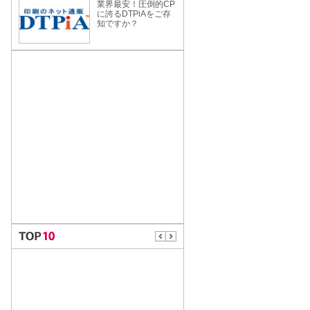
業界最安！圧倒的CP
に誇るDTPiAをご存
知ですか？