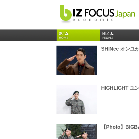
SHINee オン
HIGHLIGH
【Photo】BIG