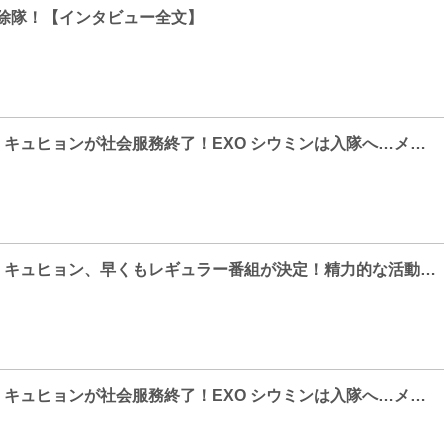
が除隊！【インタビュー全文】
SUPER JUNIOR キュヒョンが社会服務終了！EXO シウミンは入隊へ…メンバー＆東方神起チャンミンが見送り
SUPER JUNIOR キュヒョン、早くもレギュラー番組が決定！精力的な活動を予告！
SUPER JUNIOR キュヒョンが社会服務終了！EXO シウミンは入隊へ…メンバー＆東方神起チャンミンが見送り