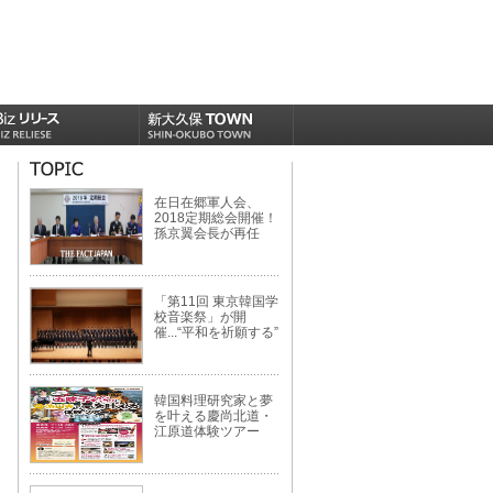
在日在郷軍人会、
2018定期総会開催！
孫京翼会長が再任
「第11回 東京韓国学
校音楽祭」が開
催...“平和を祈願する”
韓国料理研究家と夢
を叶える慶尚北道・
江原道体験ツアー