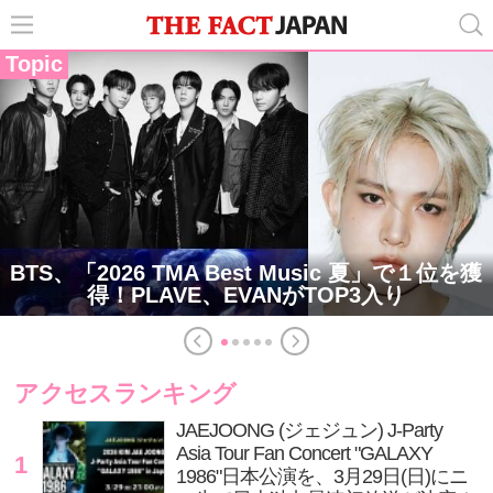
Topic
BTS、「2026 TMA Best Music 夏」で１位を獲
得！PLAVE、EVANがTOP3入り
アクセスランキング
JAEJOONG (ジェジュン) J-Party
Asia Tour Fan Concert "GALAXY
1
1986"日本公演を、3月29日(日)にニ