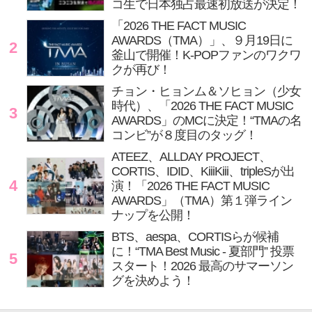
コ生で日本独占最速初放送が決定！
「2026 THE FACT MUSIC
AWARDS（TMA）」、９月19日に
2
釜山で開催！K-POPファンのワクワ
クが再び！
チョン・ヒョンム＆ソヒョン（少女
時代）、「2026 THE FACT MUSIC
3
AWARDS」のMCに決定！“TMAの名
コンビ”が８度目のタッグ！
ATEEZ、ALLDAY PROJECT、
CORTIS、IDID、KiiiKiii、tripleSが出
4
演！「2026 THE FACT MUSIC
AWARDS」（TMA）第１弾ライン
ナップを公開！
BTS、aespa、CORTISらが候補
に！“TMA Best Music - 夏部門” 投票
5
スタート！2026 最高のサマーソン
グを決めよう！