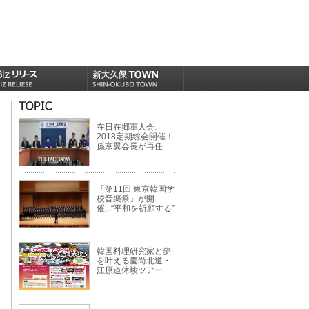
在日在郷軍人会、
2018定期総会開催！
孫京翼会長が再任
「第11回 東京韓国学
校音楽祭」が開
催...“平和を祈願する”
韓国料理研究家と夢
を叶える慶尚北道・
江原道体験ツアー