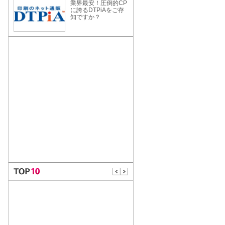
業界最安！圧倒的CP
に誇るDTPiAをご存
知ですか？