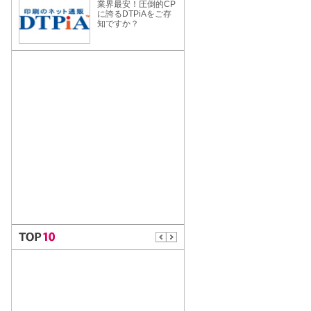
業界最安！圧倒的CP
に誇るDTPiAをご存
知ですか？