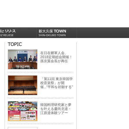
在日在郷軍人会、
2018定期総会開催！
孫京翼会長が再任
「第11回 東京韓国学
校音楽祭」が開
催...“平和を祈願する”
韓国料理研究家と夢
を叶える慶尚北道・
江原道体験ツアー