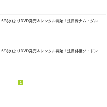
「凍てついた愛」6/3(水)よりDVD発売＆レンタル開始！注目株ナム・ダルムよりメッセージ映像到着！
「凍てついた愛」6/3(水)よりDVD発売＆レンタル開始！注目俳優ソ・ドンヒョンよりメッセージ映像到着！
1