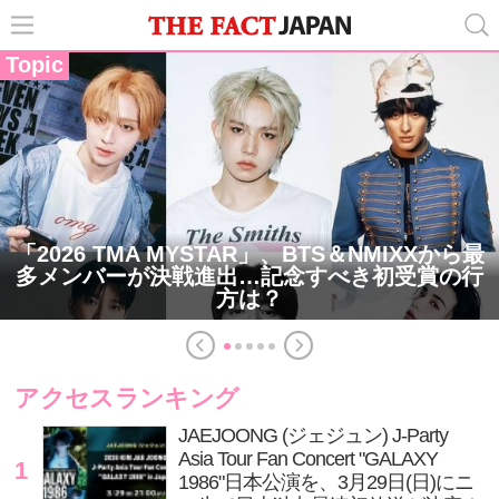
Topic
「2026 TMA MYSTAR」、BTS＆NMIXXから最
多メンバーが決戦進出…記念すべき初受賞の行
方は？
アクセスランキング
JAEJOONG (ジェジュン) J-Party
Asia Tour Fan Concert "GALAXY
1
1986"日本公演を、3月29日(日)にニ