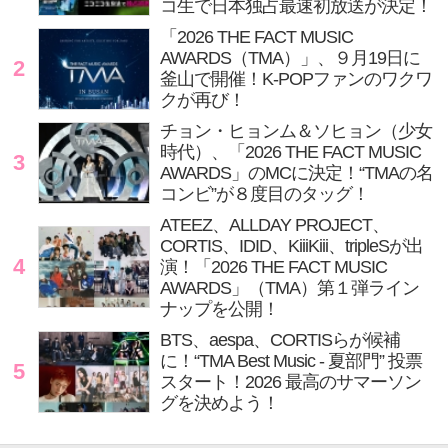
コ生で日本独占最速初放送が決定！
「2026 THE FACT MUSIC
AWARDS（TMA）」、９月19日に
2
釜山で開催！K-POPファンのワクワ
クが再び！
チョン・ヒョンム＆ソヒョン（少女
時代）、「2026 THE FACT MUSIC
3
AWARDS」のMCに決定！“TMAの名
コンビ”が８度目のタッグ！
ATEEZ、ALLDAY PROJECT、
CORTIS、IDID、KiiiKiii、tripleSが出
4
演！「2026 THE FACT MUSIC
AWARDS」（TMA）第１弾ライン
ナップを公開！
BTS、aespa、CORTISらが候補
に！“TMA Best Music - 夏部門” 投票
5
スタート！2026 最高のサマーソン
グを決めよう！