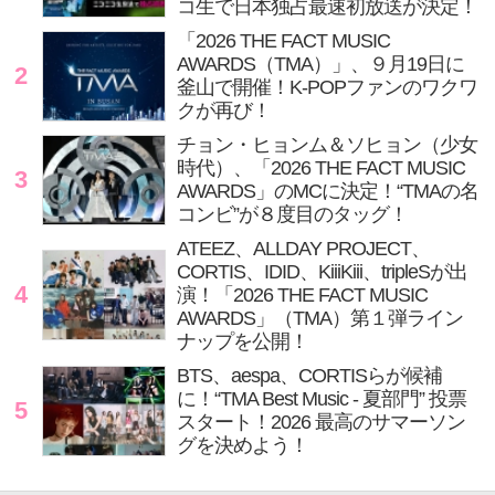
コ生で日本独占最速初放送が決定！
「2026 THE FACT MUSIC
AWARDS（TMA）」、９月19日に
2
釜山で開催！K-POPファンのワクワ
クが再び！
チョン・ヒョンム＆ソヒョン（少女
時代）、「2026 THE FACT MUSIC
3
AWARDS」のMCに決定！“TMAの名
コンビ”が８度目のタッグ！
ATEEZ、ALLDAY PROJECT、
CORTIS、IDID、KiiiKiii、tripleSが出
4
演！「2026 THE FACT MUSIC
AWARDS」（TMA）第１弾ライン
ナップを公開！
BTS、aespa、CORTISらが候補
に！“TMA Best Music - 夏部門” 投票
5
スタート！2026 最高のサマーソン
グを決めよう！