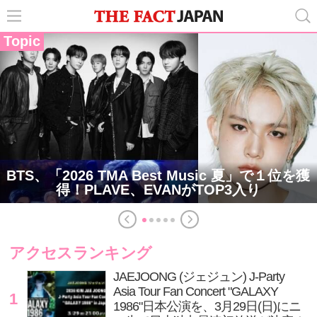
Topic
BTS、「2026 TMA Best Music 夏」で１位を獲
得！PLAVE、EVANがTOP3入り
アクセスランキング
JAEJOONG (ジェジュン) J-Party
Asia Tour Fan Concert "GALAXY
1
1986"日本公演を、3月29日(日)にニ