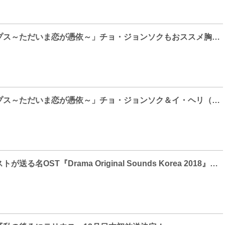
「トゥー・カップス～ただいま恋が憑依～」チョ・ジョンソクもおススメ胸キュンシーン公開！
「トゥ​ー・カップス～ただいま恋が憑依～」チョ・ジョンソク＆イ​・ヘリ（Girl’s Day）との激アツキスシーン​公開！
実力派アーテ​ィストが送る名OST『Drama Original Sounds Korea 2018』開催決定