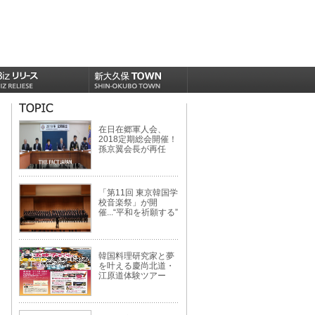
在日在郷軍人会、
2018定期総会開催！
孫京翼会長が再任
「第11回 東京韓国学
校音楽祭」が開
催...“平和を祈願する”
韓国料理研究家と夢
を叶える慶尚北道・
江原道体験ツアー