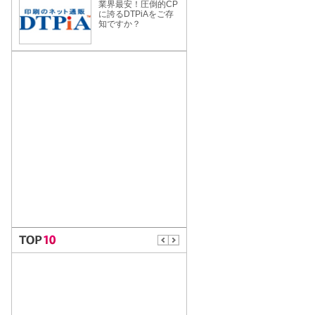
業界最安！圧倒的CP
に誇るDTPiAをご存
知ですか？