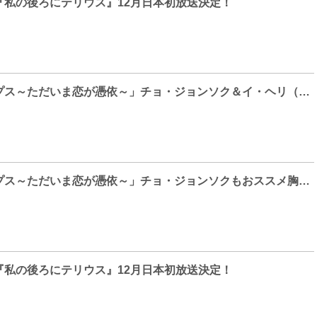
私の​後ろにテリウス』12月日本初放送決定！
「トゥ​ー・カップス～ただいま恋が憑依～」チョ・ジョンソク＆イ​・ヘリ（Girl’s Day）との激アツキスシーン​公開！
「トゥー・カップス～ただいま恋が憑依～」チョ・ジョンソクもおススメ胸キュンシーン公開！
私の​後ろにテリウス』12月日本初放送決定！