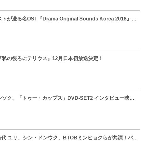
実力派アーテ​ィストが送る名OST『Drama Original Sounds Korea 2018』開催決定
私の​後ろにテリウス』12月日本初放送決定！
新婚チョ・ジョンソク、「トゥー・カップス」DVD-SET2 インタビュー映像一部公開！
【Photo】少女時代 ユリ、シン・ドンウク、BTOBミンヒョクらが共演！バラエティドラマ「大長今が見ている」制作発表会見