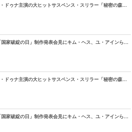
チョ・スンウ×ぺ・ドゥナ主演の大ヒットサスペンス・スリラー「秘密の森～深い闇の向こうに～」DVDが全国でレンタル開始！
【Photo】映画「国家破綻の日」制作発表会見にキム・ヘス、ユ・アインらが登場
チョ・スンウ×ぺ・ドゥナ主演の大ヒットサスペンス・スリラー「秘密の森～深い闇の向こうに～」DVDが全国でレンタル開始！
【Photo】映画「国家破綻の日」制作発表会見にキム・ヘス、ユ・アインらが登場