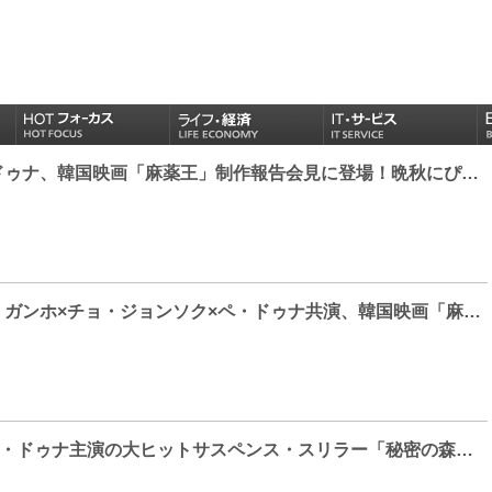
【Photo】ペ・ドゥナ、韓国映画「麻薬王」制作報告会見に登場！晩秋にぴったりなファッションを披露
【Photo】ソン・ガンホ×チョ・ジョンソク×ペ・ドゥナ共演、韓国映画「麻薬王」制作報告会見
チョ・スンウ×ぺ・ドゥナ主演の大ヒットサスペンス・スリラー「秘密の森～深い闇の向こうに～」DVDが全国でレンタル開始！