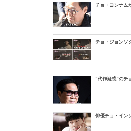
チョ・ヨンナムが
“代作疑惑”の
俳優チョ・イン