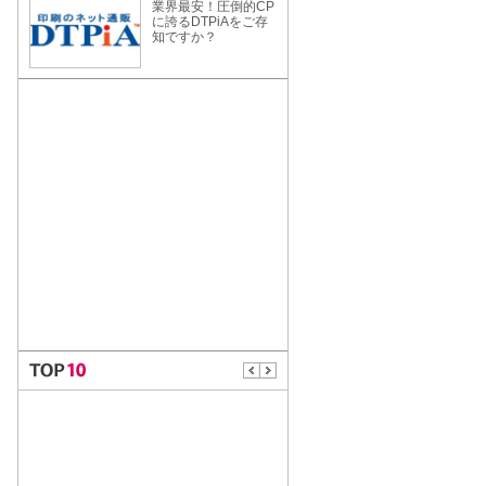
業界最安！圧倒的CP
に誇るDTPiAをご存
知ですか？