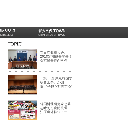
在日在郷軍人会、
2018定期総会開催！
孫京翼会長が再任
「第11回 東京韓国学
校音楽祭」が開
催...“平和を祈願する”
韓国料理研究家と夢
を叶える慶尚北道・
江原道体験ツアー