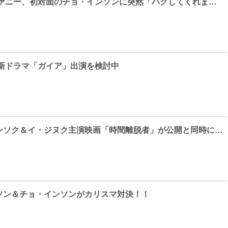
少女時代 ティファニー、初対面のチョ・インソンに突然「ハグしてくれませんか！？」
、新ドラマ「ガイア」出演を検討中
俳優チョ・ジョンソク＆イ・ジヌク主演映画「時間離脱者」が公開と同時に1位！！
ソン＆チョ・インソンがカリスマ対決！！