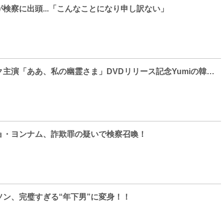
検察に出頭...「こんなことになり申し訳ない」
チョ・ジョンソク主演「ああ、私の幽霊さま」DVDリリース記念Yumiの韓国語レッスン②中級編公開
チョ・ヨンナム、詐欺罪の疑いで検察召喚！
ソン、完璧すぎる“年下男”に変身！！