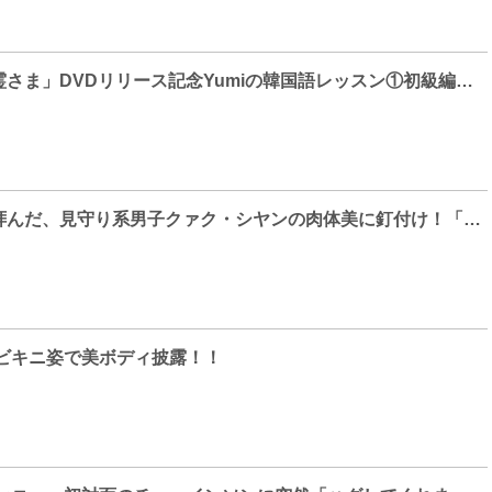
「ああ、私の幽霊さま」DVDリリース記念Yumiの韓国語レッスン①初級編公開
パク・ボヨンも拝んだ、見守り系男子クァク・シヤンの肉体美に釘付け！「ああ、私の幽霊さま」DVD SET1メイキング映像の一部を公開！
、ビキニ姿で美ボディ披露！！