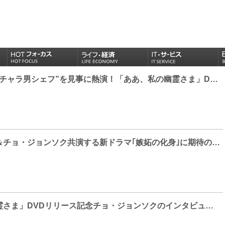
ソ・イングクが“チャラ男シェフ”を見事に熱演！「ああ、私の幽霊さま」DVD SET2メイキング映像の一部を公開！
コン・ヒョジン＆チョ・ジョンソク共演する新ドラマ｢嫉妬の化身｣に期待の声！
「ああ、私の幽霊さま」DVDリリース記念チョ・ジョンソクのインタビューが到着！パク・ボヨンに迫られても笑ってしまう程のNG王と自ら認める