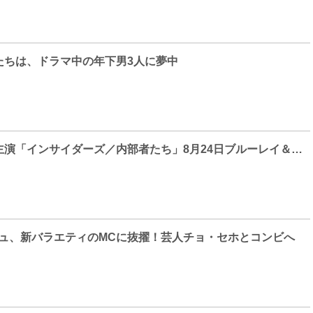
たちは、ドラマ中の年下男3人に夢中
イ・ビョンホン主演「インサイダーズ／内部者たち」8月24日ブルーレイ＆DVDリリース、同日デジタルセル・レンタル配信開始！
 ソンギュ、新バラエティのMCに抜擢！芸人チョ・セホとコンビへ