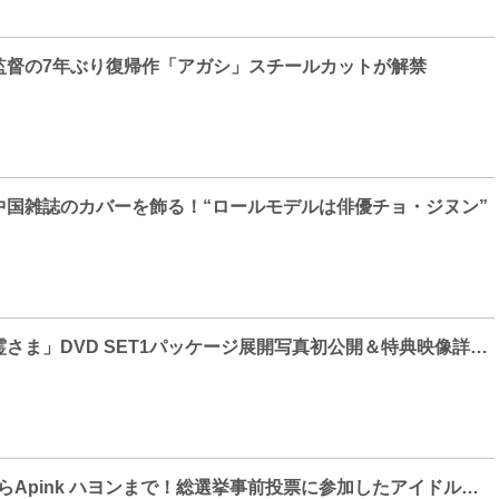
監督の7年ぶり復帰作「アガシ」スチールカットが解禁
中国雑誌のカバーを飾る！“ロールモデルは俳優チョ・ジヌン”
「ああ、私の幽霊さま」DVD SET1パッケージ展開写真初公開＆特典映像詳細決定！
AOA ソリョンからApink ハヨンまで！総選挙事前投票に参加したアイドルたち