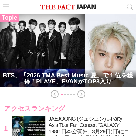
Topic
BTS、「2026 TMA Best Music 夏」で１位を獲
得！PLAVE、EVANがTOP3入り
アクセスランキング
JAEJOONG (ジェジュン) J-Party
Asia Tour Fan Concert "GALAXY
1
1986"日本公演を、3月29日(日)にニ