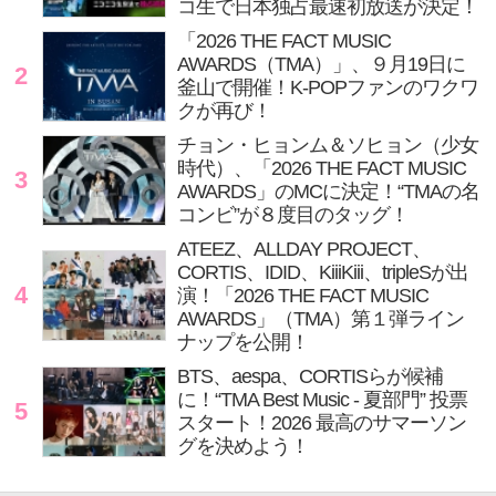
コ生で日本独占最速初放送が決定！
「2026 THE FACT MUSIC
AWARDS（TMA）」、９月19日に
2
釜山で開催！K-POPファンのワクワ
クが再び！
チョン・ヒョンム＆ソヒョン（少女
時代）、「2026 THE FACT MUSIC
3
AWARDS」のMCに決定！“TMAの名
コンビ”が８度目のタッグ！
ATEEZ、ALLDAY PROJECT、
CORTIS、IDID、KiiiKiii、tripleSが出
4
演！「2026 THE FACT MUSIC
AWARDS」（TMA）第１弾ライン
ナップを公開！
BTS、aespa、CORTISらが候補
に！“TMA Best Music - 夏部門” 投票
5
スタート！2026 最高のサマーソン
グを決めよう！