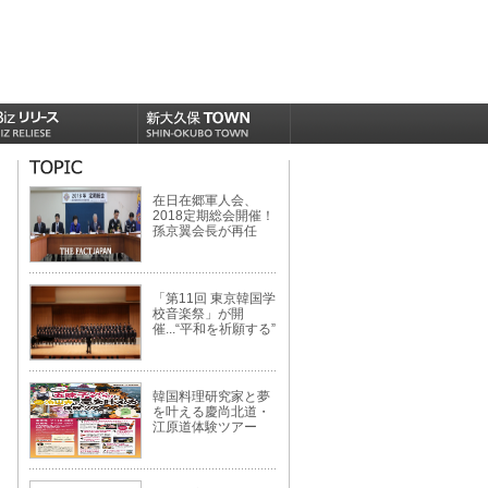
在日在郷軍人会、
2018定期総会開催！
孫京翼会長が再任
「第11回 東京韓国学
校音楽祭」が開
催...“平和を祈願する”
韓国料理研究家と夢
を叶える慶尚北道・
江原道体験ツアー