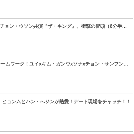
チョ・インソン×チョン・ウソン共演『ザ・キング』、衝撃の冒頭（6分半）映像解禁！
[Photo] 期待のチームワーク！ユイxキム・ガンウxソナxチョン・サンフンのドラマ「婿殿オ・ジャクドゥ」制作発表会！
・ヒョンムとハン・へジンが熱愛！デート現場をチャッチ！！