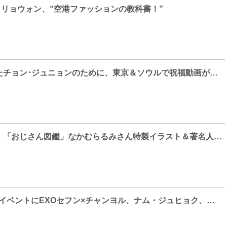
ョン・リョウォン、“空港ファッションの教科書！”
お誕生日を迎えたチョン･ジュニョンのために、東京＆ソウルで祝福動画が上映！
『ザ・キング』、「おじさん図鑑」なかむらるみさん特製イラスト＆著名人コメント解禁
[Photo] PRADAイベントにEXOセフン×チャンヨル、ナム・ジュヒョク、チョン・ヘインらが登場！