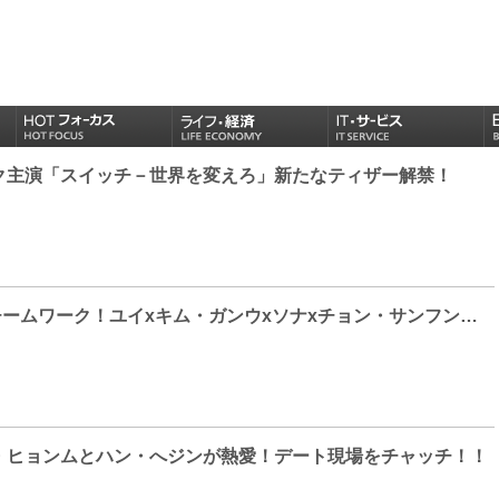
ク主演「スイッチ－世界を変えろ」新たなティザー解禁！
[Photo] 期待のチームワーク！ユイxキム・ガンウxソナxチョン・サンフンのドラマ「婿殿オ・ジャクドゥ」制作発表会！
・ヒョンムとハン・へジンが熱愛！デート現場をチャッチ！！