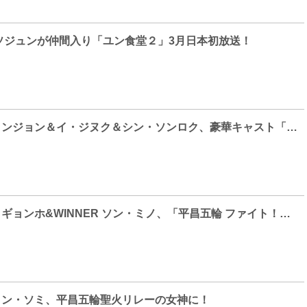
ソジュンが仲間入り「ユン食堂２」3月日本初放送！
[Photo] コ・ヒョンジョン＆イ・ジヌク＆シン・ソンロク、豪華キャスト「リターン」の制作発表会！
[Photo] チョン・ギョンホ&WINNER ソン・ミノ、「平昌五輪 ファイト！！」
歌手チョン・ソミ、平昌五輪聖火リレーの女神に！