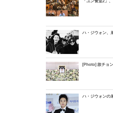
「ユン食堂2」、
ハ・ジウォン、弟
[Photo] 故
ハ・ジウォンの弟