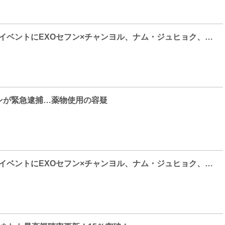
[Photo] PRADAイベントにEXOセフン×チャンヨル、ナム・ジュヒョク、チョン・ヘインらが登場！
ンが緊急逮捕…薬物使用の容疑
[Photo] PRADAイベントにEXOセフン×チャンヨル、ナム・ジュヒョク、チョン・ヘインらが登場！