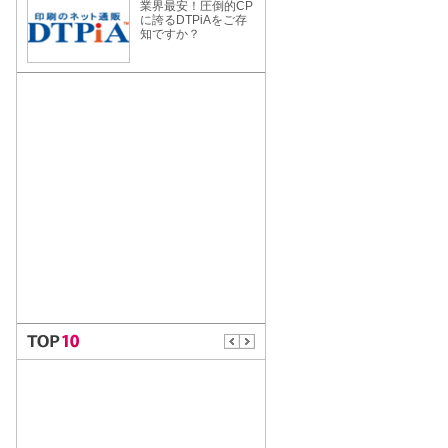
業界最安！圧倒的CP
に誇るDTPiAをご存
知ですか？