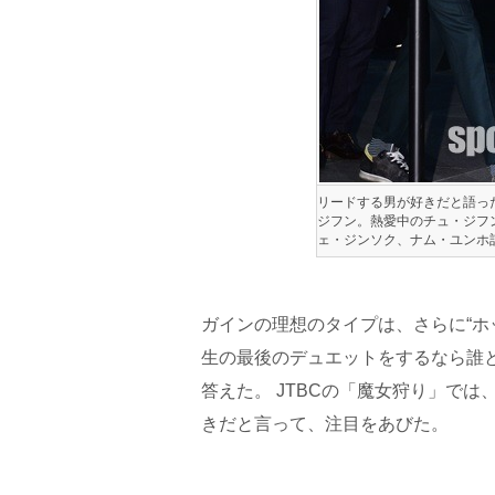
リードする男が好きだと語っ
ジフン。熱愛中のチュ・ジフ
ェ・ジンソク、ナム・ユンホ
ガインの理想のタイプは、さらに“ホ
生の最後のデュエットをするなら誰
答えた。 JTBCの「魔女狩り」で
きだと言って、注目をあびた。