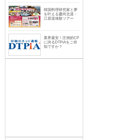
韓国料理研究家と夢
を叶える慶尚北道・
江原道体験ツアー
業界最安！圧倒的CP
に誇るDTPiAをご存
知ですか？