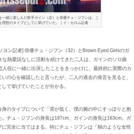
を一緒に楽しんだ歌手ガイン（左）と俳優チュ・ジフンは、こ
を理想のタイプとしてに挙げていた。｜イ・セロム記者
記者] 俳優チュ・ジフン（32）とBrown Eyed Girlsのガ
大きな熱愛説なしに活動を続けてきた二人は、ガインのソロ曲
オで恋人役に一緒に出演したことをきっかけに、最終的に実際のカ
互いの心を確認したと言ったが、二人の過去の発言を見ると、
として挙げていたことが分かる。
自身のタイプについて「背が低く、僕の腕の中にすっぽりと抱
チュ・ジフンの身長は187cm、ガインの身長は163cm。ガ
プに完全に当てはまる。特にチュ・ジフンは「猫のような女性