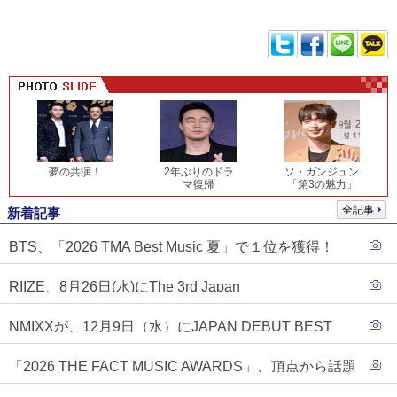
夢の共演！
2年ぶりのドラ
ソ・ガンジュン
マ復帰
「第3の魅力」
全記事
新着記事
BTS、「2026 TMA Best Music 夏」で１位を獲得！
PLAVE、EVANがTOP3入り
RIIZE、8月26日(水)にThe 3rd Japan
Single『Sunburst』発売決定！
NMIXXが、12月9日（水）にJAPAN DEBUT BEST
ALBUM『N=MIXX』で、ワーナーミュージック・ジャ
「2026 THE FACT MUSIC AWARDS」、頂点から話題
パンより待望の日本デビューが決定！！アルバム予約
のグループ・ソロまで全17アーティストが完璧なバラ