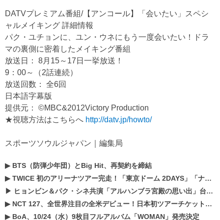
DATVプレミアム番組/【アンコール】「会いたい」スペシ
ャルメイキング 詳細情報
パク・ユチョンに、ユン・ウネにもう一度会いたい！ドラ
マの裏側に密着したメイキング番組
放送日： 8月15～17日一挙放送！
9：00～（2話連続）
放送回数： 全6回
日本語字幕版
提供元： ©MBC&2012Victory Production
★視聴方法はこちらへ
http://datv.jp/howto/
スポーツソウルジャパン｜編集局
▶
BTS（防弾少年団）とBig Hit、再契約を締結
▶
TWICE 初のアリーナツアー完走！「東京ドーム 2DAYS」「ナゴヤドーム1DAY」「京セラドーム1DAY」2019年ドームツアー開催決定！！
▶
ヒョンビン＆パク・シネ共演「アルハンブラ宮殿の思い出」台本読み現場を公開
▶
NCT 127、全世界注目の全米デビュー！日本初ツアーチケットが早くもプレミア化！？
▶
BoA、10/24（水）9枚目フルアルバム「WOMAN」発売決定