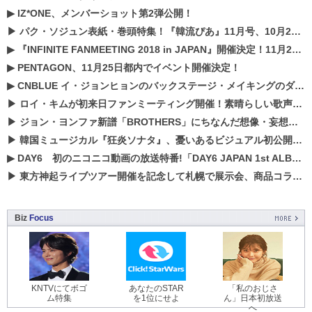
▶
IZ*ONE、メンバーショット第2弾公開！
▶
パク・ソジュン表紙・巻頭特集！『韓流ぴあ』11月号、10月22日（月）発売！
▶
『INFINITE FANMEETING 2018 in JAPAN』開催決定！11月21、22日にパシフィコ横浜にて実施
▶
PENTAGON、11月25日都内でイベント開催決定！
▶
CNBLUE イ・ジョンヒョンのバックステージ・メイキングのダイジェスト映像が公開！
▶
ロイ・キムが初来日ファンミーティング開催！素晴らしい歌声に癒される贅沢な時間
▶
ジョン・ヨンファ新譜「BROTHERS」にちなんだ想像・妄想企画がスタート！
▶
韓国ミュージカル『狂炎ソナタ』、憂いある​ビジュアル初公開!! 主役リョウク、SHIN、KENらのコメントが到着！
▶
DAY6 初のニコニコ動画の放送特番!「DAY6 JAPAN 1st ALBUM「UNLOCK」発売記念 ライブ@ニコ生」を配信決定!
▶
東方神起ライブツアー開催を記念して札幌で展示会、商品コラボが実現！！
Biz
Focus
KNTVにてボゴ
あなたのSTAR
「私のおじさ
ム特集
を1位にせよ
ん」日本初放送
へ