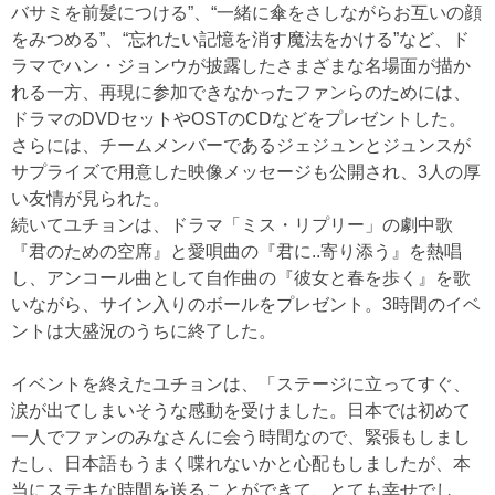
バサミを前髪につける”、“一緒に傘をさしながらお互いの顔
をみつめる”、“忘れたい記憶を消す魔法をかける”など、ド
ラマでハン・ジョンウが披露したさまざまな名場面が描か
れる一方、再現に参加できなかったファンらのためには、
ドラマのDVDセットやOSTのCDなどをプレゼントした。
さらには、チームメンバーであるジェジュンとジュンスが
サプライズで用意した映像メッセージも公開され、3人の厚
い友情が見られた。
続いてユチョンは、ドラマ「ミス・リプリー」の劇中歌
『君のための空席』と愛唄曲の『君に..寄り添う』を熱唱
し、アンコール曲として自作曲の『彼女と春を歩く』を歌
いながら、サイン入りのボールをプレゼント。3時間のイベ
ントは大盛況のうちに終了した。
イベントを終えたユチョンは、「ステージに立ってすぐ、
涙が出てしまいそうな感動を受けました。日本では初めて
一人でファンのみなさんに会う時間なので、緊張もしまし
たし、日本語もうまく喋れないかと心配もしましたが、本
当にステキな時間を送ることができて、とても幸せでし