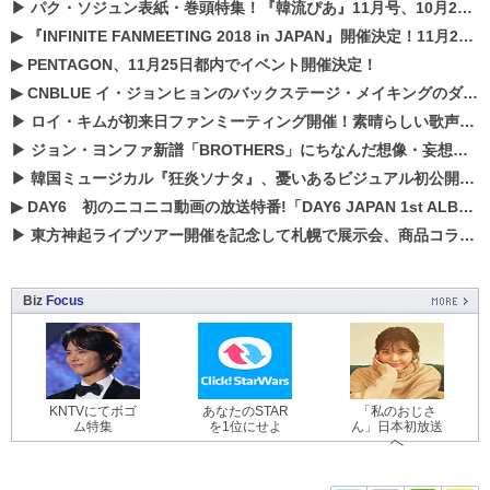
▶
パク・ソジュン表紙・巻頭特集！『韓流ぴあ』11月号、10月22日（月）発売！
▶
『INFINITE FANMEETING 2018 in JAPAN』開催決定！11月21、22日にパシフィコ横浜にて実施
▶
PENTAGON、11月25日都内でイベント開催決定！
▶
CNBLUE イ・ジョンヒョンのバックステージ・メイキングのダイジェスト映像が公開！
▶
ロイ・キムが初来日ファンミーティング開催！素晴らしい歌声に癒される贅沢な時間
▶
ジョン・ヨンファ新譜「BROTHERS」にちなんだ想像・妄想企画がスタート！
▶
韓国ミュージカル『狂炎ソナタ』、憂いある​ビジュアル初公開!! 主役リョウク、SHIN、KENらのコメントが到着！
▶
DAY6 初のニコニコ動画の放送特番!「DAY6 JAPAN 1st ALBUM「UNLOCK」発売記念 ライブ@ニコ生」を配信決定!
▶
東方神起ライブツアー開催を記念して札幌で展示会、商品コラボが実現！！
Biz
Focus
KNTVにてボゴ
あなたのSTAR
「私のおじさ
ム特集
を1位にせよ
ん」日本初放送
へ