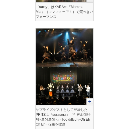
「
¢atty
」はKARAの『Mamma
Mia』（マンマミーア！）で完ぺきパ
フォーマンス
サプライズゲストとして登場した
PRITZは『sorasora』『인류최대난
제~오에오에~』(Too diffcult~Oh Eh
Oh Eh~) 2曲を披瀝