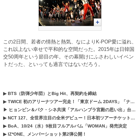
この2日間、若者の情熱と熱気、なによりK-POP愛に溢れ、
これ以上ない幸せで平和的な空間だった。2015年は日韓国
交50周年という節目の年。その幕開けにふさわしいイベン
トだった、といっても過言ではないだろう。
▶
BTS（防弾少年団）とBig Hit、再契約を締結
▶
TWICE 初のアリーナツアー完走！「東京ドーム 2DAYS」「ナゴヤドーム1DAY」「京セラドーム1DAY」2019年ドームツアー開催決定！！
▶
ヒョンビン＆パク・シネ共演「アルハンブラ宮殿の思い出」台本読み現場を公開
▶
NCT 127、全世界注目の全米デビュー！日本初ツアーチケットが早くもプレミア化！？
▶
BoA、10/24（水）9枚目フルアルバム「WOMAN」発売決定
▶
IZ*ONE、メンバーショット第2弾公開！