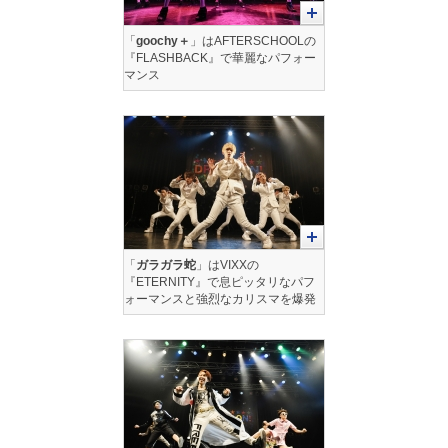
「
goochy＋
」はAFTERSCHOOLの
『FLASHBACK』で華麗なパフォー
マンス
「
ガラガラ蛇
」はVIXXの
『ETERNITY』で息ピッタリなパフ
ォーマンスと強烈なカリスマを爆発