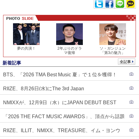
夢の共演！
2年ぶりのドラ
ソ・ガンジュン
マ復帰
「第3の魅力」
全記事
新着記事
BTS、「2026 TMA Best Music 夏」で１位を獲得！
PLAVE、EVANがTOP3入り
RIIZE、8月26日(水)にThe 3rd Japan
Single『Sunburst』発売決定！
NMIXXが、12月9日（水）にJAPAN DEBUT BEST
ALBUM『N=MIXX』で、ワーナーミュージック・ジャ
「2026 THE FACT MUSIC AWARDS」、頂点から話題
パンより待望の日本デビューが決定！！アルバム予約
のグループ・ソロまで全17アーティストが完璧なバラ
もスタート！！
RIIZE、ILLIT、NMIXX、TREASURE、イム・ヨンウ
ンスで集結！