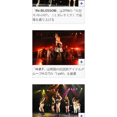
「
Re:BLOSSOM
」は2PMの『미친
거 아니야?』（ミダレテミナ）で会
場を盛り上げる
「
H.Ø.T
」は韓国の伝説的アイドルグ
ループH.O.Tの『I yah!』を披露