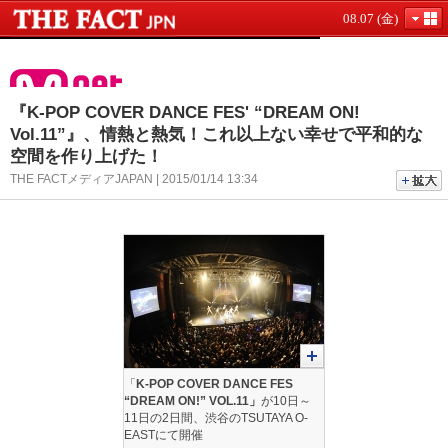
08.07 (金)
『K-POP COVER DANCE FES' “DREAM ON!
Vol.11”』、情熱と熱気！これ以上ない幸せで平和的な
空間を作り上げた！
THE FACTメディアJAPAN | 2015/01/14 13:34
「
K-POP COVER DANCE FES
“DREAM ON!” VOL.11」
が10日～
11日の2日間、渋谷のTSUTAYA O-
EASTにて開催