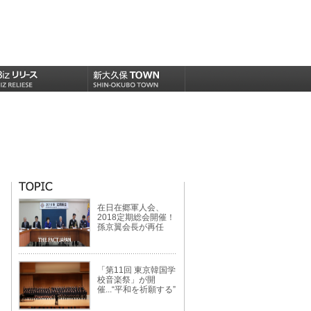
在日在郷軍人会、
2018定期総会開催！
孫京翼会長が再任
「第11回 東京韓国学
校音楽祭」が開
催...“平和を祈願する”