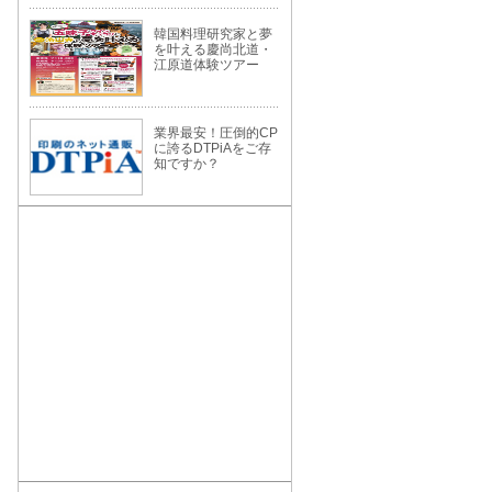
韓国料理研究家と夢
を叶える慶尚北道・
江原道体験ツアー
業界最安！圧倒的CP
に誇るDTPiAをご存
知ですか？