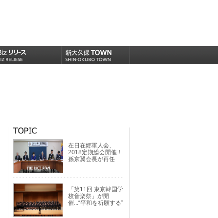
在日在郷軍人会、
2018定期総会開催！
孫京翼会長が再任
「第11回 東京韓国学
校音楽祭」が開
催...“平和を祈願する”