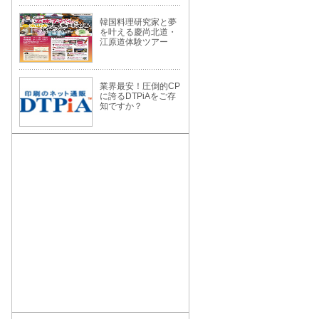
韓国料理研究家と夢
を叶える慶尚北道・
江原道体験ツアー
業界最安！圧倒的CP
に誇るDTPiAをご存
知ですか？