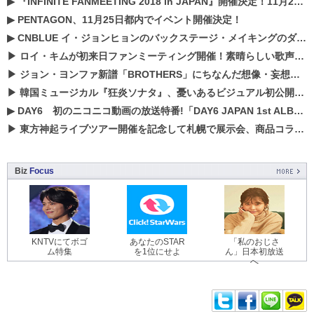
▶
『INFINITE FANMEETING 2018 in JAPAN』開催決定！11月21、22日にパシフィコ横浜にて実施
▶
PENTAGON、11月25日都内でイベント開催決定！
▶
CNBLUE イ・ジョンヒョンのバックステージ・メイキングのダイジェスト映像が公開！
▶
ロイ・キムが初来日ファンミーティング開催！素晴らしい歌声に癒される贅沢な時間
▶
ジョン・ヨンファ新譜「BROTHERS」にちなんだ想像・妄想企画がスタート！
▶
韓国ミュージカル『狂炎ソナタ』、憂いある​ビジュアル初公開!! 主役リョウク、SHIN、KENらのコメントが到着！
▶
DAY6 初のニコニコ動画の放送特番!「DAY6 JAPAN 1st ALBUM「UNLOCK」発売記念 ライブ@ニコ生」を配信決定!
▶
東方神起ライブツアー開催を記念して札幌で展示会、商品コラボが実現！！
Biz
Focus
KNTVにてボゴ
あなたのSTAR
「私のおじさ
ム特集
を1位にせよ
ん」日本初放送
へ