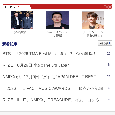
夢の共演！
2年ぶりのドラ
ソ・ガンジュン
マ復帰
「第3の魅力」
全記事
新着記事
BTS、「2026 TMA Best Music 夏」で１位を獲得！
PLAVE、EVANがTOP3入り
RIIZE、8月26日(水)にThe 3rd Japan
Single『Sunburst』発売決定！
NMIXXが、12月9日（水）にJAPAN DEBUT BEST
ALBUM『N=MIXX』で、ワーナーミュージック・ジャ
「2026 THE FACT MUSIC AWARDS」、頂点から話題
パンより待望の日本デビューが決定！！アルバム予約
のグループ・ソロまで全17アーティストが完璧なバラ
もスタート！！
RIIZE、ILLIT、NMIXX、TREASURE、イム・ヨンウ
ンスで集結！
ンらが「2026 THE FACT MUSIC AWARDS」第３弾ラ
インナップに合流！