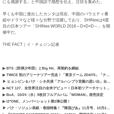
にも感謝する」と中国語で感想を伝え、注目を集めた。
早くも中国に進出したカンタは現在、中国のバラエティ番
組やドラマなど様々な分野で活躍しており、SHINeeは4度
目の日本ツアー「SHINee WORLD 2016～D×D×D～」を開
催中だ。
THE FACT｜イ・チェジン記者
▶
BTS（防弾少年団）とBig Hit、再契約を締結
▶
TWICE 初のアリーナツアー完走！「東京ドーム 2DAYS」「ナゴヤドーム1DAY」「京セラドーム1DAY」2019年ドームツアー開催決定！！
▶
ヒョンビン＆パク・シネ共演「アルハンブラ宮殿の思い出」台本読み現場を公開
▶
NCT 127、全世界注目の全米デビュー！日本初ツアーチケットが早くもプレミア化！？
▶
BoA、10/24（水）9枚目フルアルバム「WOMAN」発売決定
▶
IZ*ONE、メンバーショット第2弾公開！
▶
パク・ソジュン表紙・巻頭特集！『韓流ぴあ』11月号、10月22日（月）発売！