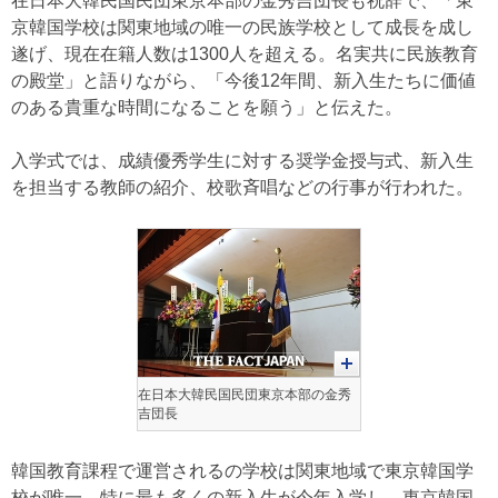
在日本大韓民国民団東京本部の金秀吉団長も祝辞で、「東
京韓国学校は関東地域の唯一の民族学校として成長を成し
遂げ、現在在籍人数は1300人を超える。名実共に民族教育
の殿堂」と語りながら、「今後12年間、新入生たちに価値
のある貴重な時間になることを願う」と伝えた。
入学式では、成績優秀学生に対する奨学金授与式、新入生
を担当する教師の紹介、校歌斉唱などの行事が行われた。
在日本大韓民国民団東京本部の金秀
吉団長
韓国教育課程で運営されるの学校は関東地域で東京韓国学
校が唯一。特に最も多くの新入生が今年入学し、東京韓国