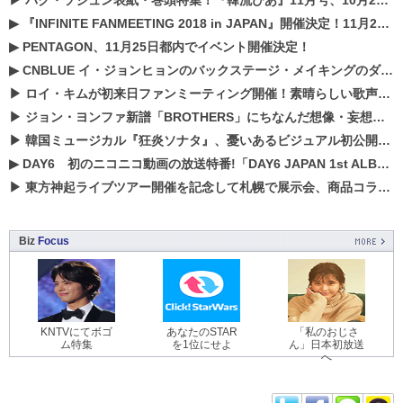
▶
パク・ソジュン表紙・巻頭特集！『韓流ぴあ』11月号、10月22日（月）発売！
▶
『INFINITE FANMEETING 2018 in JAPAN』開催決定！11月21、22日にパシフィコ横浜にて実施
▶
PENTAGON、11月25日都内でイベント開催決定！
▶
CNBLUE イ・ジョンヒョンのバックステージ・メイキングのダイジェスト映像が公開！
▶
ロイ・キムが初来日ファンミーティング開催！素晴らしい歌声に癒される贅沢な時間
▶
ジョン・ヨンファ新譜「BROTHERS」にちなんだ想像・妄想企画がスタート！
▶
韓国ミュージカル『狂炎ソナタ』、憂いある​ビジュアル初公開!! 主役リョウク、SHIN、KENらのコメントが到着！
▶
DAY6 初のニコニコ動画の放送特番!「DAY6 JAPAN 1st ALBUM「UNLOCK」発売記念 ライブ@ニコ生」を配信決定!
▶
東方神起ライブツアー開催を記念して札幌で展示会、商品コラボが実現！！
Biz
Focus
KNTVにてボゴ
あなたのSTAR
「私のおじさ
ム特集
を1位にせよ
ん」日本初放送
へ