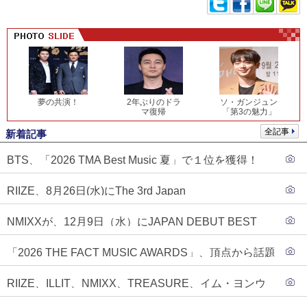
夢の共演！
2年ぶりのドラ
ソ・ガンジュン
マ復帰
「第3の魅力」
全記事
新着記事
BTS、「2026 TMA Best Music 夏」で１位を獲得！
PLAVE、EVANがTOP3入り
RIIZE、8月26日(水)にThe 3rd Japan
Single『Sunburst』発売決定！
NMIXXが、12月9日（水）にJAPAN DEBUT BEST
ALBUM『N=MIXX』で、ワーナーミュージック・ジャ
「2026 THE FACT MUSIC AWARDS」、頂点から話題
パンより待望の日本デビューが決定！！アルバム予約
のグループ・ソロまで全17アーティストが完璧なバラ
もスタート！！
RIIZE、ILLIT、NMIXX、TREASURE、イム・ヨンウ
ンスで集結！
ンらが「2026 THE FACT MUSIC AWARDS」第３弾ラ