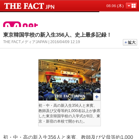
08.06 (木)
東京韓国学校の新入生356人、史上最多記録！
THE FACTメディアJAPAN | 2016/04/09 12:19
初・中・高の新入生356人と来賓、
教師及び父母等約1,000名以上が参席
した東京韓国学校の入学式が8日、東
京・新宿の本校で開かれた。
初・中・高の新入生356人と来賓、教師及び父母等約1,000