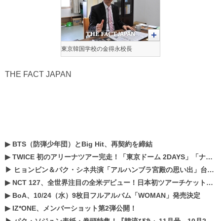
東京韓国学校の金得永校長
THE FACT JAPAN
▶
BTS（防弾少年団）とBig Hit、再契約を締結
▶
TWICE 初のアリーナツアー完走！「東京ドーム 2DAYS」「ナゴヤドーム1DAY」「京セラドーム1DAY」2019年ドームツアー開催決定！！
▶
ヒョンビン＆パク・シネ共演「アルハンブラ宮殿の思い出」台本読み現場を公開
▶
NCT 127、全世界注目の全米デビュー！日本初ツアーチケットが早くもプレミア化！？
▶
BoA、10/24（水）9枚目フルアルバム「WOMAN」発売決定
▶
IZ*ONE、メンバーショット第2弾公開！