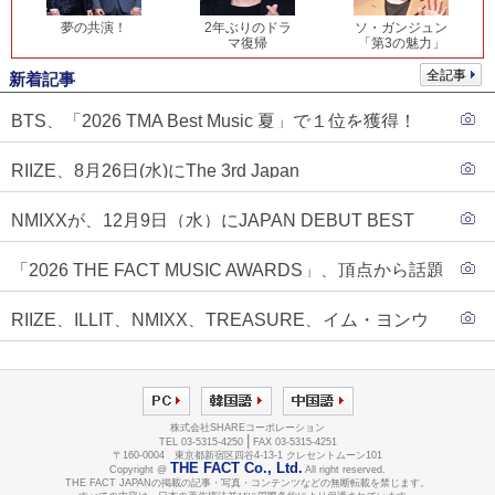
夢の共演！
2年ぶりのドラ
ソ・ガンジュン
マ復帰
「第3の魅力」
全記事
新着記事
BTS、「2026 TMA Best Music 夏」で１位を獲得！
PLAVE、EVANがTOP3入り
RIIZE、8月26日(水)にThe 3rd Japan
Single『Sunburst』発売決定！
NMIXXが、12月9日（水）にJAPAN DEBUT BEST
ALBUM『N=MIXX』で、ワーナーミュージック・ジャ
「2026 THE FACT MUSIC AWARDS」、頂点から話題
パンより待望の日本デビューが決定！！アルバム予約
のグループ・ソロまで全17アーティストが完璧なバラ
もスタート！！
RIIZE、ILLIT、NMIXX、TREASURE、イム・ヨンウ
ンスで集結！
ンらが「2026 THE FACT MUSIC AWARDS」第３弾ラ
インナップに合流！
株式会社SHAREコーポレーション
|
TEL 03-5315-4250
FAX 03-5315-4251
〒160-0004 東京都新宿区四谷4-13-1 クレセントムーン101
THE FACT Co., Ltd.
Copyright @
All right reserved.
THE FACT JAPANの掲載の記事・写真・コンテンツなどの無断転載を禁じます。