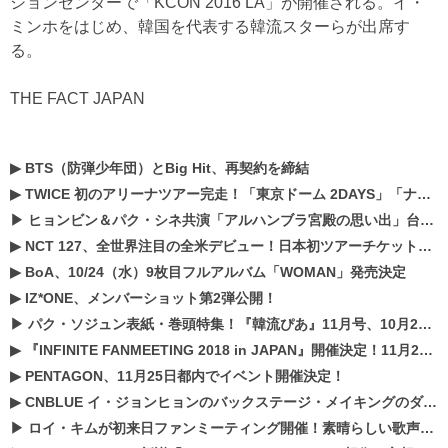
ションセンターで「KCON 2016 LA」が開催される。イ・
ミンホをはじめ、韓国を代表する韓流スターらが出席す
る。
THE FACT JAPAN
▶
BTS（防弾少年団）とBig Hit、再契約を締結
▶
TWICE 初のアリーナツアー完走！「東京ドーム 2DAYS」「ナゴヤドーム1DAY」「京セラドーム1DAY」2019年ドームツアー開催決定！！
▶
ヒョンビン＆パク・シネ共演「アルハンブラ宮殿の思い出」台本読み現場を公開
▶
NCT 127、全世界注目の全米デビュー！日本初ツアーチケットが早くもプレミア化！？
▶
BoA、10/24（水）9枚目フルアルバム「WOMAN」発売決定
▶
IZ*ONE、メンバーショット第2弾公開！
▶
パク・ソジュン表紙・巻頭特集！『韓流ぴあ』11月号、10月22日（月）発売！
▶
『INFINITE FANMEETING 2018 in JAPAN』開催決定！11月21、22日にパシフィコ横浜にて実施
▶
PENTAGON、11月25日都内でイベント開催決定！
▶
CNBLUE イ・ジョンヒョンのバックステージ・メイキングのダイジェスト映像が公開！
▶
ロイ・キムが初来日ファンミーティング開催！素晴らしい歌声に癒される贅沢な時間