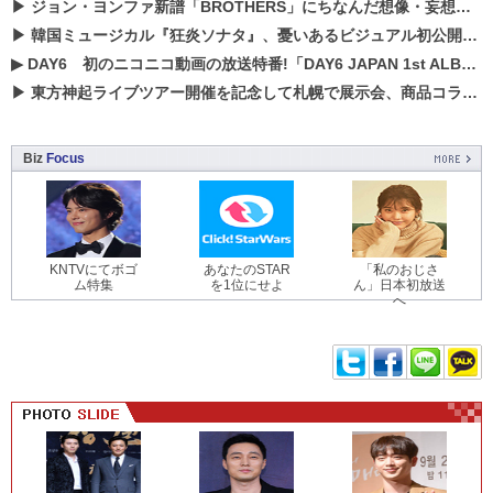
▶
ジョン・ヨンファ新譜「BROTHERS」にちなんだ想像・妄想企画がスタート！
▶
韓国ミュージカル『狂炎ソナタ』、憂いある​ビジュアル初公開!! 主役リョウク、SHIN、KENらのコメントが到着！
▶
DAY6 初のニコニコ動画の放送特番!「DAY6 JAPAN 1st ALBUM「UNLOCK」発売記念 ライブ@ニコ生」を配信決定!
▶
東方神起ライブツアー開催を記念して札幌で展示会、商品コラボが実現！！
Biz
Focus
KNTVにてボゴ
あなたのSTAR
「私のおじさ
ム特集
を1位にせよ
ん」日本初放送
へ