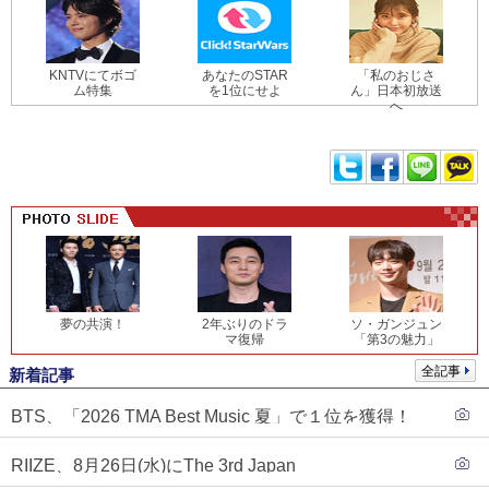
KNTVにてボゴ
あなたのSTAR
「私のおじさ
ム特集
を1位にせよ
ん」日本初放送
へ
夢の共演！
2年ぶりのドラ
ソ・ガンジュン
マ復帰
「第3の魅力」
全記事
新着記事
BTS、「2026 TMA Best Music 夏」で１位を獲得！
PLAVE、EVANがTOP3入り
RIIZE、8月26日(水)にThe 3rd Japan