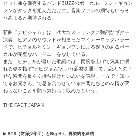
ヒット曲を保有するバンドBUZZのボーカル、ミン・ギョン
フンがタッグを組んだだけに、音楽ファンの期待もいっそ
う高まると期待される。
新曲『ナビジャム』は、壮大なストリングに強烈なギター
演奏、ピアノのサウンドが相まったマイナーロックバラー
ドで、ヒチョルとミン・ギョンフンによる響きのあるボー
カルが完璧なハーモニーをなしている。
また、ヒチョルが書いた歌詞には、両腕を上げて気楽に眠
れる姿を指す“ナビジャム”という題材を通じて、恋人との幸
せな瞬間を長らく持ち続けたい思いを表現。一方で「知っ
てるお兄さん」で息を合わせている仲間たちとの友情が変
わらないことを願う気持ちも収めたという。
THE FACT JAPAN
▶
BTS（防弾少年団）とBig Hit、再契約を締結