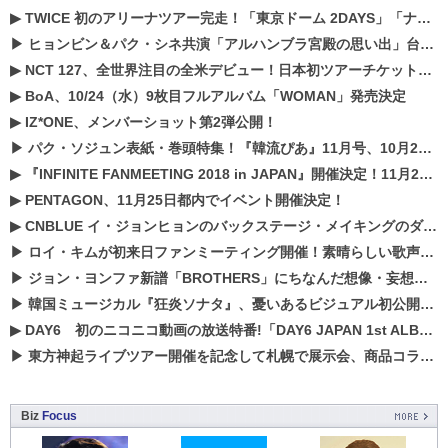
▶
TWICE 初のアリーナツアー完走！「東京ドーム 2DAYS」「ナゴヤドーム1DAY」「京セラドーム1DAY」2019年ドームツアー開催決定！！
▶
ヒョンビン＆パク・シネ共演「アルハンブラ宮殿の思い出」台本読み現場を公開
▶
NCT 127、全世界注目の全米デビュー！日本初ツアーチケットが早くもプレミア化！？
▶
BoA、10/24（水）9枚目フルアルバム「WOMAN」発売決定
▶
IZ*ONE、メンバーショット第2弾公開！
▶
パク・ソジュン表紙・巻頭特集！『韓流ぴあ』11月号、10月22日（月）発売！
▶
『INFINITE FANMEETING 2018 in JAPAN』開催決定！11月21、22日にパシフィコ横浜にて実施
▶
PENTAGON、11月25日都内でイベント開催決定！
▶
CNBLUE イ・ジョンヒョンのバックステージ・メイキングのダイジェスト映像が公開！
▶
ロイ・キムが初来日ファンミーティング開催！素晴らしい歌声に癒される贅沢な時間
▶
ジョン・ヨンファ新譜「BROTHERS」にちなんだ想像・妄想企画がスタート！
▶
韓国ミュージカル『狂炎ソナタ』、憂いある​ビジュアル初公開!! 主役リョウク、SHIN、KENらのコメントが到着！
▶
DAY6 初のニコニコ動画の放送特番!「DAY6 JAPAN 1st ALBUM「UNLOCK」発売記念 ライブ@ニコ生」を配信決定!
▶
東方神起ライブツアー開催を記念して札幌で展示会、商品コラボが実現！！
Biz
Focus