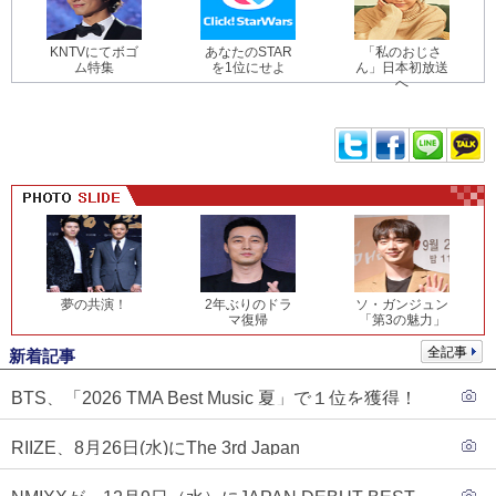
KNTVにてボゴ
あなたのSTAR
「私のおじさ
ム特集
を1位にせよ
ん」日本初放送
へ
夢の共演！
2年ぶりのドラ
ソ・ガンジュン
マ復帰
「第3の魅力」
全記事
新着記事
BTS、「2026 TMA Best Music 夏」で１位を獲得！
PLAVE、EVANがTOP3入り
RIIZE、8月26日(水)にThe 3rd Japan
Single『Sunburst』発売決定！