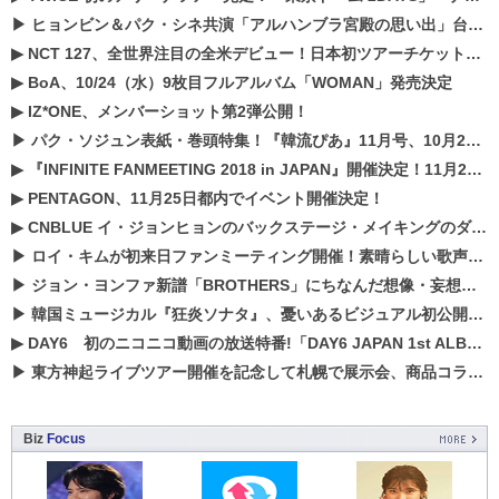
▶
ヒョンビン＆パク・シネ共演「アルハンブラ宮殿の思い出」台本読み現場を公開
▶
NCT 127、全世界注目の全米デビュー！日本初ツアーチケットが早くもプレミア化！？
▶
BoA、10/24（水）9枚目フルアルバム「WOMAN」発売決定
▶
IZ*ONE、メンバーショット第2弾公開！
▶
パク・ソジュン表紙・巻頭特集！『韓流ぴあ』11月号、10月22日（月）発売！
▶
『INFINITE FANMEETING 2018 in JAPAN』開催決定！11月21、22日にパシフィコ横浜にて実施
▶
PENTAGON、11月25日都内でイベント開催決定！
▶
CNBLUE イ・ジョンヒョンのバックステージ・メイキングのダイジェスト映像が公開！
▶
ロイ・キムが初来日ファンミーティング開催！素晴らしい歌声に癒される贅沢な時間
▶
ジョン・ヨンファ新譜「BROTHERS」にちなんだ想像・妄想企画がスタート！
▶
韓国ミュージカル『狂炎ソナタ』、憂いある​ビジュアル初公開!! 主役リョウク、SHIN、KENらのコメントが到着！
▶
DAY6 初のニコニコ動画の放送特番!「DAY6 JAPAN 1st ALBUM「UNLOCK」発売記念 ライブ@ニコ生」を配信決定!
▶
東方神起ライブツアー開催を記念して札幌で展示会、商品コラボが実現！！
Biz
Focus