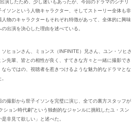
も出演したため、少し迷いもあったが、今回のドラマのシナリ
子イソンという人物キャラクター、そしてストーリー全体も非
場人物のキャラクターもそれぞれ特徴があって、全体的に興味
への出演を決心した理由を述べている。
ヒョンさん、ミョンス（INFINITE）兄さん、ユン・ソヒさ
ミン先輩、皆との相性が良く、すてきな方々と一緒に撮影でき
』ならではの、視聴者を惹きつけるような魅力的なドラマとな
た。
回の撮影から世子イソンを完璧に演じ、全ての裏方スタッフが
クション時代劇”という独創的なジャンルに挑戦したユ・スン
か是非見て欲しい」と述べた。