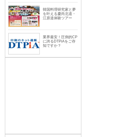
韓国料理研究家と夢
を叶える慶尚北道・
江原道体験ツアー
業界最安！圧倒的CP
に誇るDTPiAをご存
知ですか？