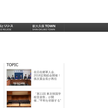
在日在郷軍人会、
2018定期総会開催！
孫京翼会長が再任
「第11回 東京韓国学
校音楽祭」が開
催...“平和を祈願する”