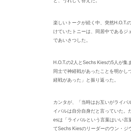
と、うれしく答えた。
楽しいトークが続く中、突然H.O.
けていたトニーは、同居中であるジ
であいさつした。
H.O.T.の2人とSechs Kies
同士で神経戦があったことを明かし
経戦があった」と振り返った。
カンタが、「当時はお互いがライバ
イバルは自分自身だと言っていた。だけ
esは「ライバルという言葉はいい言葉
てSechs Kiesのリーダーのウ