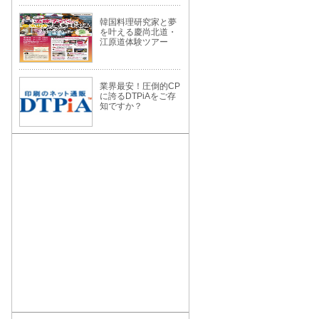
韓国料理研究家と夢
を叶える慶尚北道・
江原道体験ツアー
業界最安！圧倒的CP
に誇るDTPiAをご存
知ですか？