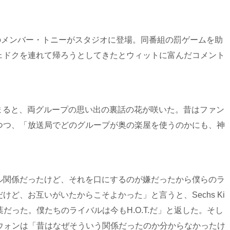
T.のメンバー・トニーがスタジオに登場。同番組の罰ゲームを助
ェドクを連れて帰ろうとしてきたとウィットに富んだコメント
の5人が集まると、両グループの思い出の裏話の花が咲いた。昔はファン
つつ、「放送局でどのグループが奥の楽屋を使うのかにも、神
ル関係だったけど、それを口にするのが嫌だったから僕らのラ
ど、お互いがいたからこそよかった」と言うと、Sechs Ki
だった。僕たちのライバルは今もH.O.T.だ」と返した。そし
ン・ジウォンは「昔はなぜそういう関係だったのか分からなかったけ