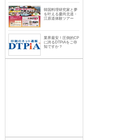
韓国料理研究家と夢
を叶える慶尚北道・
江原道体験ツアー
業界最安！圧倒的CP
に誇るDTPiAをご存
知ですか？