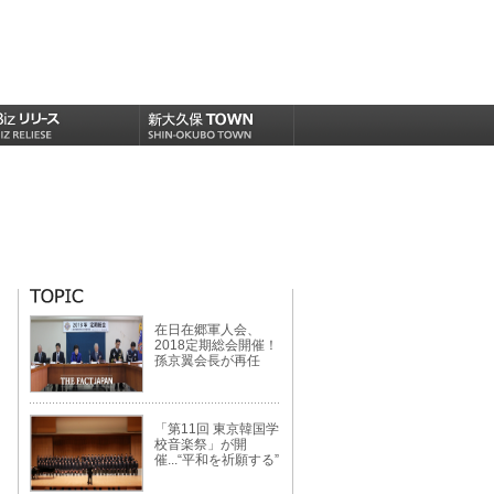
在日在郷軍人会、
2018定期総会開催！
孫京翼会長が再任
「第11回 東京韓国学
校音楽祭」が開
催...“平和を祈願する”