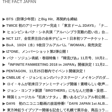
THE FACT JAPAN
▶
BTS（防弾少年団）とBig Hit、再契約を締結
▶
TWICE 初のアリーナツアー完走！「東京ドーム 2DAYS」「ナゴヤドーム1DAY」「京セラドーム1DAY」2019年ドームツアー開催決定！！
▶
ヒョンビン＆パク・シネ共演「アルハンブラ宮殿の思い出」台本読み現場を公開
▶
NCT 127、全世界注目の全米デビュー！日本初ツアーチケットが早くもプレミア化！？
▶
BoA、10/24（水）9枚目フルアルバム「WOMAN」発売決定
▶
IZ*ONE、メンバーショット第2弾公開！
▶
パク・ソジュン表紙・巻頭特集！『韓流ぴあ』11月号、10月22日（月）発売！
▶
『INFINITE FANMEETING 2018 in JAPAN』開催決定！11月21、22日にパシフィコ横浜にて実施
▶
PENTAGON、11月25日都内でイベント開催決定！
▶
CNBLUE イ・ジョンヒョンのバックステージ・メイキングのダイジェスト映像が公開！
▶
ロイ・キムが初来日ファンミーティング開催！素晴らしい歌声に癒される贅沢な時間
▶
ジョン・ヨンファ新譜「BROTHERS」にちなんだ想像・妄想企画がスタート！
▶
韓国ミュージカル『狂炎ソナタ』、憂いある​ビジュアル初公開!! 主役リョウク、SHIN、KENらのコメントが到着！
▶
DAY6 初のニコニコ動画の放送特番!「DAY6 JAPAN 1st ALBUM「UNLOCK」発売記念 ライブ@ニコ生」を配信決定!
▶
東方神起ライブツアー開催を記念して札幌で展示会、商品コラボが実現！！