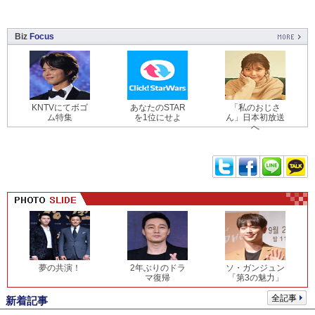
Biz
Focus
KNTVにてボゴ
あなたのSTAR
「私のおじさ
ム特集
を1位にせよ
ん」日本初放送
へ
夢の共演！
2年ぶりのドラ
ソ・ガンジュン
マ復帰
「第3の魅力」
全記事
新着記事