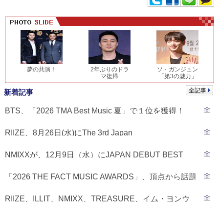
夢の共演！
2年ぶりのドラ
ソ・ガンジュン
マ復帰
「第3の魅力」
全記事
新着記事
BTS、「2026 TMA Best Music 夏」で１位を獲得！
PLAVE、EVANがTOP3入り
RIIZE、8月26日(水)にThe 3rd Japan
Single『Sunburst』発売決定！
NMIXXが、12月9日（水）にJAPAN DEBUT BEST
ALBUM『N=MIXX』で、ワーナーミュージック・ジャ
「2026 THE FACT MUSIC AWARDS」、頂点から話題
パンより待望の日本デビューが決定！！アルバム予約
のグループ・ソロまで全17アーティストが完璧なバラ
もスタート！！
RIIZE、ILLIT、NMIXX、TREASURE、イム・ヨンウ
ンスで集結！
ンらが「2026 THE FACT MUSIC AWARDS」第３弾ラ