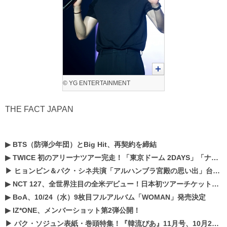
© YG ENTERTAINMENT
THE FACT JAPAN
▶
BTS（防弾少年団）とBig Hit、再契約を締結
▶
TWICE 初のアリーナツアー完走！「東京ドーム 2DAYS」「ナゴヤドーム1DAY」「京セラドーム1DAY」2019年ドームツアー開催決定！！
▶
ヒョンビン＆パク・シネ共演「アルハンブラ宮殿の思い出」台本読み現場を公開
▶
NCT 127、全世界注目の全米デビュー！日本初ツアーチケットが早くもプレミア化！？
▶
BoA、10/24（水）9枚目フルアルバム「WOMAN」発売決定
▶
IZ*ONE、メンバーショット第2弾公開！
▶
パク・ソジュン表紙・巻頭特集！『韓流ぴあ』11月号、10月22日（月）発売！