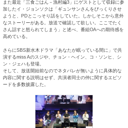
また最近「三食ごはん－漁村編3」にゲストとして収録に参
加したイ・ジョンソクは「ギュンサンさんをびっくりさせ
ようと、PDとこっそり話をしていた。しかしそこから意外
なストーリーがある。放送で確認して欲しい。ここでたく
さん話すと怒られてしまう」と述べ、番組OAへの期待感を
高めている。
さらにSBS新水木ドラマ「あなたが眠っている間に」で共
演するmiss Aのスジや、チョン・ヘイン、コ・ソンヒ、シ
ン・ジェハも登場。
そして、放送開始前なのでネタバレが無いように具体的な
内容に関する説明はせず、共演者同士の仲に関するエピソ
ードを多数披露した。