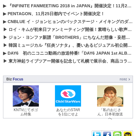
▶
『INFINITE FANMEETING 2018 in JAPAN』開催決定！11月21、22日にパシフィコ横浜にて実施
▶
PENTAGON、11月25日都内でイベント開催決定！
▶
CNBLUE イ・ジョンヒョンのバックステージ・メイキングのダイジェスト映像が公開！
▶
ロイ・キムが初来日ファンミーティング開催！素晴らしい歌声に癒される贅沢な時間
▶
ジョン・ヨンファ新譜「BROTHERS」にちなんだ想像・妄想企画がスタート！
▶
韓国ミュージカル『狂炎ソナタ』、憂いある​ビジュアル初公開!! 主役リョウク、SHIN、KENらのコメントが到着！
▶
DAY6 初のニコニコ動画の放送特番!「DAY6 JAPAN 1st ALBUM「UNLOCK」発売記念 ライブ@ニコ生」を配信決定!
▶
東方神起ライブツアー開催を記念して札幌で展示会、商品コラボが実現！！
Biz
Focus
KNTVにてボゴ
あなたのSTAR
「私のおじさ
ム特集
を1位にせよ
ん」日本初放送
へ