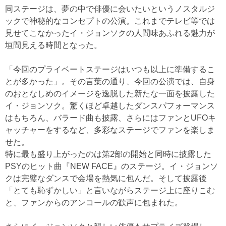
同ステージは、夢の中で俳優に会いたいというノスタルジ
ックで神秘的なコンセプトの公演。これまでテレビ等では
見せてこなかったイ・ジョンソクの人間味あふれる魅力が
垣間見える時間となった。
「今回のプライベートステージはいつも以上に準備するこ
とが多かった」。その言葉の通り、今回の公演では、自身
のおとなしめのイメージを逸脱した新たな一面を披露した
イ・ジョンソク。驚くほど卓越したダンスパフォーマンス
はもちろん、バラード曲も披露、さらにはファンとUFOキ
ャッチャーをするなど、多彩なステージでファンを楽しま
せた。
特に最も盛り上がったのは第2部の開始と同時に披露した
PSYのヒット曲『NEW FACE』のステージ。イ・ジョンソ
クは完璧なダンスで会場を熱気に包んだ。そして披露後
「とても恥ずかしい」と言いながらステージ上に座りこむ
と、ファンからのアンコールの歓声に包まれた。