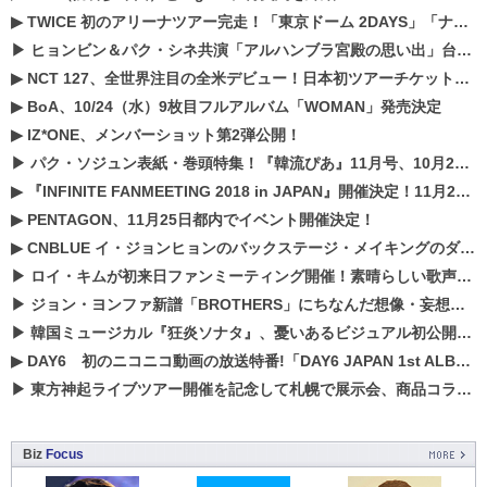
▶
TWICE 初のアリーナツアー完走！「東京ドーム 2DAYS」「ナゴヤドーム1DAY」「京セラドーム1DAY」2019年ドームツアー開催決定！！
▶
ヒョンビン＆パク・シネ共演「アルハンブラ宮殿の思い出」台本読み現場を公開
▶
NCT 127、全世界注目の全米デビュー！日本初ツアーチケットが早くもプレミア化！？
▶
BoA、10/24（水）9枚目フルアルバム「WOMAN」発売決定
▶
IZ*ONE、メンバーショット第2弾公開！
▶
パク・ソジュン表紙・巻頭特集！『韓流ぴあ』11月号、10月22日（月）発売！
▶
『INFINITE FANMEETING 2018 in JAPAN』開催決定！11月21、22日にパシフィコ横浜にて実施
▶
PENTAGON、11月25日都内でイベント開催決定！
▶
CNBLUE イ・ジョンヒョンのバックステージ・メイキングのダイジェスト映像が公開！
▶
ロイ・キムが初来日ファンミーティング開催！素晴らしい歌声に癒される贅沢な時間
▶
ジョン・ヨンファ新譜「BROTHERS」にちなんだ想像・妄想企画がスタート！
▶
韓国ミュージカル『狂炎ソナタ』、憂いある​ビジュアル初公開!! 主役リョウク、SHIN、KENらのコメントが到着！
▶
DAY6 初のニコニコ動画の放送特番!「DAY6 JAPAN 1st ALBUM「UNLOCK」発売記念 ライブ@ニコ生」を配信決定!
▶
東方神起ライブツアー開催を記念して札幌で展示会、商品コラボが実現！！
Biz
Focus