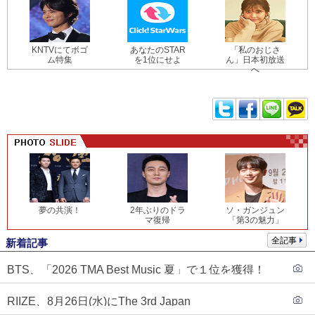
KNTVにてボゴ
あなたのSTAR
「私のおじさ
ム特集
を1位にせよ
ん」日本初放送
へ
夢の共演！
2年ぶりのドラ
ソ・ガンジュン
マ復帰
「第3の魅力」
全記事
新着記事
BTS、「2026 TMA Best Music 夏」で１位を獲得！
PLAVE、EVANがTOP3入り
RIIZE、8月26日(水)にThe 3rd Japan