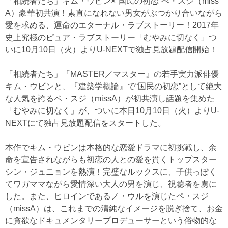
「相続者たち」キム・ウビン×“国民の初恋”ぺ・スジ（miss
A）豪華初共演！素直になれない男女がぶつかり合いながら
愛を求める、運命のエターナル・ラブストーリー！2017年
史上究極のピュア・ラブストーリー「むやみに切なく」つ
いに10月10日（火）よりU-NEXTで独占見放題配信開始！
「相続者たち」『MASTER／マスター』の若手実力派俳優
キム・ウビンと、『建築学概論』で“国民の初恋”として絶大
な人気を誇るペ・スジ（missA）が初共演し話題を集めた
「むやみに切なく」が、ついに本日10月10日（火）よりU-
NEXTにて独占見放題配信をスタートした。
本作でキム・ウビンは本格的な恋愛ドラマに初挑戦し、余
命を宣告されながらも初恋の人との愛を貫くトップスター
シン・ジュニョンを熱演！完璧なルックスに、子供っぽく
てワガママながら愛情深い大人の男を演じ、視聴者を虜に
した。また、ヒロインであるノ・ウルを演じたペ・スジ
（missA）は、これまでの清純なイメージを脱ぎ捨て、お金
に貪欲なドキュメンタリープロデューサーという俗物的な