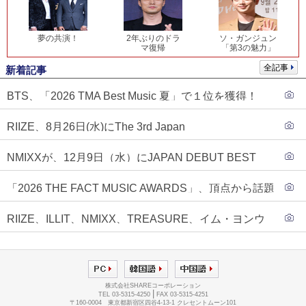
夢の共演！
2年ぶりのドラ
ソ・ガンジュン
マ復帰
「第3の魅力」
全記事
新着記事
BTS、「2026 TMA Best Music 夏」で１位を獲得！
PLAVE、EVANがTOP3入り
RIIZE、8月26日(水)にThe 3rd Japan
Single『Sunburst』発売決定！
NMIXXが、12月9日（水）にJAPAN DEBUT BEST
ALBUM『N=MIXX』で、ワーナーミュージック・ジャ
「2026 THE FACT MUSIC AWARDS」、頂点から話題
パンより待望の日本デビューが決定！！アルバム予約
のグループ・ソロまで全17アーティストが完璧なバラ
もスタート！！
RIIZE、ILLIT、NMIXX、TREASURE、イム・ヨンウ
ンスで集結！
ンらが「2026 THE FACT MUSIC AWARDS」第３弾ラ
インナップに合流！
株式会社SHAREコーポレーション
|
TEL 03-5315-4250
FAX 03-5315-4251
〒160-0004 東京都新宿区四谷4-13-1 クレセントムーン101