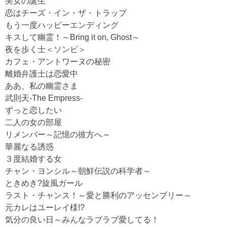
美女の誕生
恋はチーズ・イン・ザ・トラップ
もう一度ハッピーエンディング
キスして幽霊！～Bring it on, Ghost～
夜を歩く士＜ソンビ＞
カフェ・アントワーヌの秘密
離婚弁護士は恋愛中
ああ、私の幽霊さま
武則天-The Empress-
ずっと恋したい
二人の女の部屋
リメンバー～記憶の彼方へ～
華麗なる誘惑
３度結婚する女
チャン・ヨンシル～朝鮮伝説の科学者～
ときめき?旋風ガール
ラスト・チャンス！～愛と勝利のアッセンブリー～
元カレはユーレイ様!?
気分の良い日～みんなラブラブ愛してる！