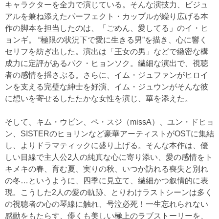
キャラクターを全力で演じている。そんな演技力、ビジュ
アルを兼ね添えたパーフェクト・カップルが繰り広げる本
作の脚本を担当したのは、「ごめん、愛してる」のイ・ヒ
ョンギ。 “極限の状況下で愛に生きる男”を描き、心に響く
セリフを紡ぎ出した。演出は「王女の男」などで緻密な構
成力に定評があるパク・ヒョンソク。繊細な演出で、視聴
者の感情を揺さぶる。さらに、イム・ジュファンがヒロイ
ンを支える完璧な紳士を好演、イム・ジュウンがそんな彼
に想いを寄せるしたたかな女性を演じ、華を添えた。
そして、キム・ウビン、ペ・スジ（missA）、ユン・ドヒョ
ン、SISTERのヒョリンなど豪華アーティストがOSTに集結
し、よりドラマティックに盛り上げる。そんな本作は、優
しい目線で主人公2人の純真な心に寄り添い、愛の感情をト
キメキの春、育む夏、実りの秋、いつか訪れる喪失と別れ
の冬…というように、四季に見立て、繊細かつ叙情的に表
現。こうした2人の愛の軌跡、とりわけラストシーンは多く
の視聴者の心の琴線に触れ、号泣必死！一生忘れられない
感動をもたらす、儚くも美しい極上のラブストーリーを、