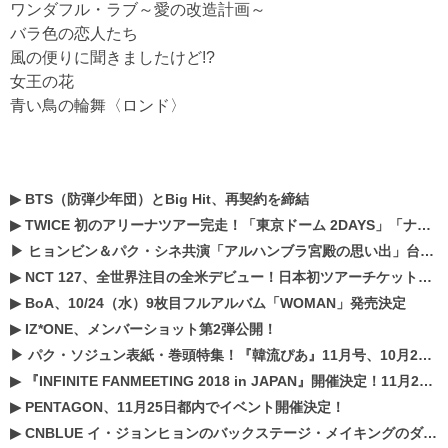
ワンダフル・ラブ～愛の改造計画～
バラ色の恋人たち
風の便りに聞きましたけど!?
女王の花
青い鳥の輪舞〈ロンド〉
▶
BTS（防弾少年団）とBig Hit、再契約を締結
▶
TWICE 初のアリーナツアー完走！「東京ドーム 2DAYS」「ナゴヤドーム1DAY」「京セラドーム1DAY」2019年ドームツアー開催決定！！
▶
ヒョンビン＆パク・シネ共演「アルハンブラ宮殿の思い出」台本読み現場を公開
▶
NCT 127、全世界注目の全米デビュー！日本初ツアーチケットが早くもプレミア化！？
▶
BoA、10/24（水）9枚目フルアルバム「WOMAN」発売決定
▶
IZ*ONE、メンバーショット第2弾公開！
▶
パク・ソジュン表紙・巻頭特集！『韓流ぴあ』11月号、10月22日（月）発売！
▶
『INFINITE FANMEETING 2018 in JAPAN』開催決定！11月21、22日にパシフィコ横浜にて実施
▶
PENTAGON、11月25日都内でイベント開催決定！
▶
CNBLUE イ・ジョンヒョンのバックステージ・メイキングのダイジェスト映像が公開！