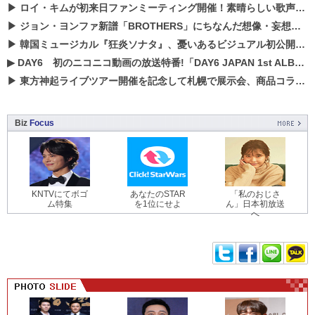
▶
ロイ・キムが初来日ファンミーティング開催！素晴らしい歌声に癒される贅沢な時間
▶
ジョン・ヨンファ新譜「BROTHERS」にちなんだ想像・妄想企画がスタート！
▶
韓国ミュージカル『狂炎ソナタ』、憂いある​ビジュアル初公開!! 主役リョウク、SHIN、KENらのコメントが到着！
▶
DAY6 初のニコニコ動画の放送特番!「DAY6 JAPAN 1st ALBUM「UNLOCK」発売記念 ライブ@ニコ生」を配信決定!
▶
東方神起ライブツアー開催を記念して札幌で展示会、商品コラボが実現！！
Biz
Focus
KNTVにてボゴ
あなたのSTAR
「私のおじさ
ム特集
を1位にせよ
ん」日本初放送
へ