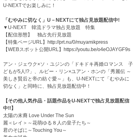
U-NEXTでお楽しみに！
「むやみに切なく」U－NEXTにて独占見放題配信中!
▼U-NEXT 韓流ドラマ独占見放題 特集
【配信形態】 独占先行見放題
【特集ページURL】
http://prt.nu/0/muyamikpress
【WEBスポット公開URL】
https://youtu.be/o4eOJAYGF9s
アン・ジェウク×ソ・ユジンの「ドキドキ再婚ロマンス 子
どもが5人!?」、ルビー・リン×ユアン・ホンの「秀麗伝 ～
美しき賢后と帝の紡ぐ愛～」も、U-NEXTにて「むやみに
切なく」と同時に、独占見放題配信中！
【その他人気作品・話題作品をU-NEXTで独占見放題配信
中!!】
太陽の末裔 Love Under The Sun
麗＜レイ＞～花萌ゆる８人の皇子たち～
君のそばに～Touching You～